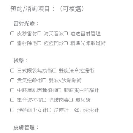
預約/諮詢項目：（可複選）
雷射光療：
皮秒雷射
海芙音波
痘疤雷射管理
雷射除毛
痘痘門診
精準光陣取斑術
微整：
日式眼袋無痕術
雙旋法令拉提術
貴氣逆齡術
雙波V臉繃繃術
中胚層肌因種植術
膠原蛋白熊貓針
電音波拉提
除皺肉毒
玻尿酸
洢蓮絲少女針
逆時針－彈力澎澎針
皮膚管理：