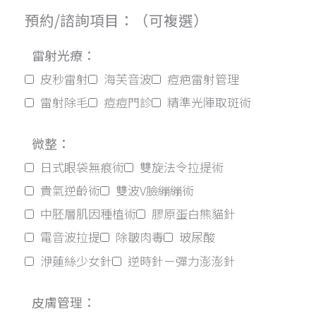
預約/諮詢項目：（可複選）
雷射光療：
皮秒雷射
海芙音波
痘疤雷射管理
雷射除毛
痘痘門診
精準光陣取斑術
微整：
日式眼袋無痕術
雙旋法令拉提術
貴氣逆齡術
雙波V臉繃繃術
中胚層肌因種植術
膠原蛋白熊貓針
電音波拉提
除皺肉毒
玻尿酸
洢蓮絲少女針
逆時針－彈力澎澎針
皮膚管理：