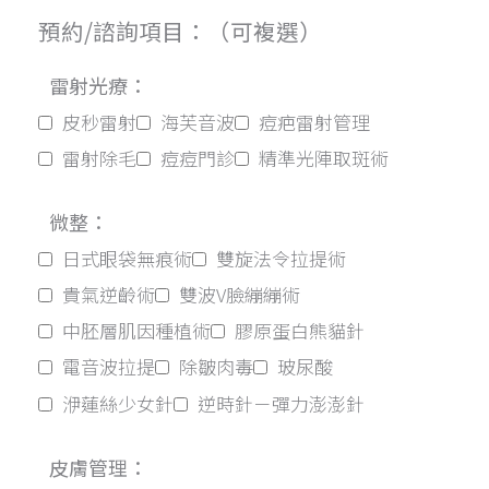
預約/諮詢項目：（可複選）
雷射光療：
皮秒雷射
海芙音波
痘疤雷射管理
雷射除毛
痘痘門診
精準光陣取斑術
微整：
日式眼袋無痕術
雙旋法令拉提術
貴氣逆齡術
雙波V臉繃繃術
中胚層肌因種植術
膠原蛋白熊貓針
電音波拉提
除皺肉毒
玻尿酸
洢蓮絲少女針
逆時針－彈力澎澎針
皮膚管理：