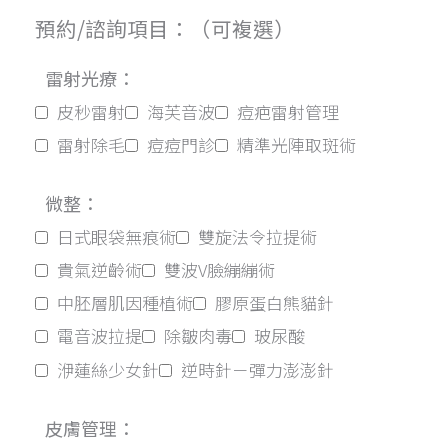
預約/諮詢項目：（可複選）
雷射光療：
皮秒雷射
海芙音波
痘疤雷射管理
雷射除毛
痘痘門診
精準光陣取斑術
微整：
日式眼袋無痕術
雙旋法令拉提術
貴氣逆齡術
雙波V臉繃繃術
中胚層肌因種植術
膠原蛋白熊貓針
電音波拉提
除皺肉毒
玻尿酸
洢蓮絲少女針
逆時針－彈力澎澎針
皮膚管理：