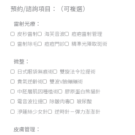
預約/諮詢項目：（可複選）
雷射光療：
皮秒雷射
海芙音波
痘疤雷射管理
雷射除毛
痘痘門診
精準光陣取斑術
微整：
日式眼袋無痕術
雙旋法令拉提術
貴氣逆齡術
雙波V臉繃繃術
中胚層肌因種植術
膠原蛋白熊貓針
電音波拉提
除皺肉毒
玻尿酸
洢蓮絲少女針
逆時針－彈力澎澎針
皮膚管理：