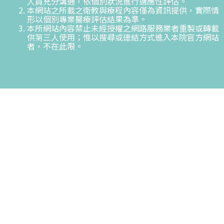
人員充分溝通，依個別狀況進行適應性評估。
本網站之所載之衛教與療程內容僅為資訊提供，實際情
形以個別專業醫療評估結果為準。
本所網站內容禁止未經授權之網路服務業者重製或轉載
供第三人使用；惟以搜尋或連結方式進入本院官方網站
者，不在此限。