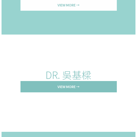
VIEW MORE →
DR. 吳基樑
VIEW MORE →