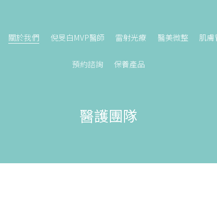
關於我們
倪旻白MVP醫師
雷射光療
醫美微整
肌膚
預約諮詢
保養產品
醫護團隊