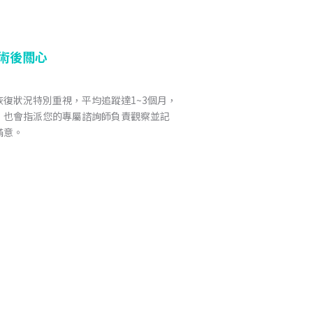
術後關心
復狀況特別重視，平均追蹤達1~3個月，
，也會指派您的專屬諮詢師負責觀察並記
滿意。