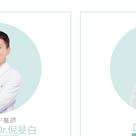
P醫師
r.倪旻白