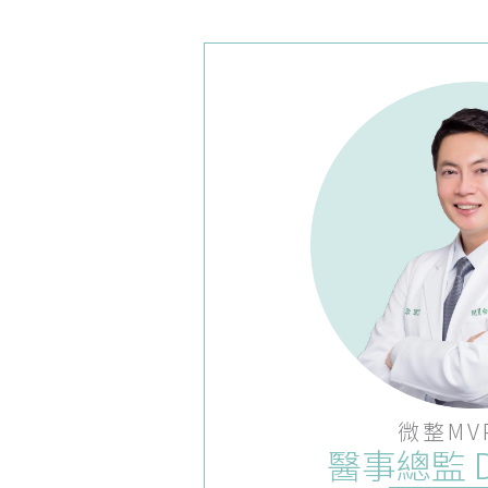
微整MV
醫事總監 D