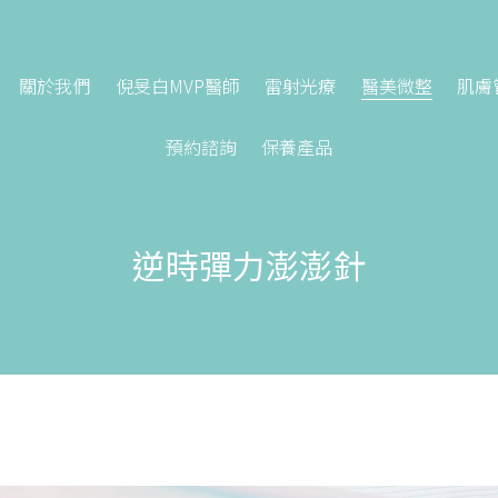
關於我們
倪旻白MVP醫師
雷射光療
醫美微整
肌膚
預約諮詢
保養產品
逆時彈力澎澎針