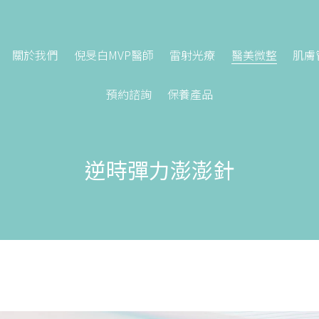
關於我們
倪旻白MVP醫師
雷射光療
醫美微整
肌膚
預約諮詢
保養產品
逆時彈力澎澎針