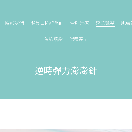
關於我們
倪旻白MVP醫師
雷射光療
醫美微整
肌膚
預約諮詢
保養產品
逆時彈力澎澎針