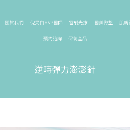
關於我們
倪旻白MVP醫師
雷射光療
醫美微整
肌膚
預約諮詢
保養產品
逆時彈力澎澎針