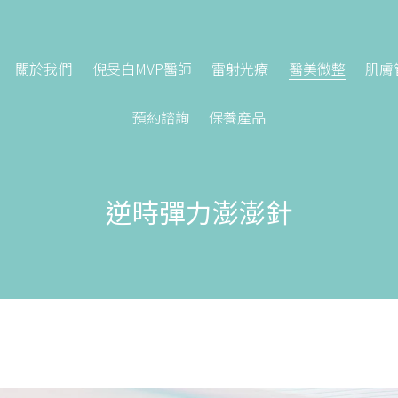
關於我們
倪旻白MVP醫師
雷射光療
醫美微整
肌膚
預約諮詢
保養產品
逆時彈力澎澎針