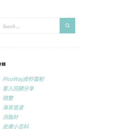
分類
PicoWay皮秒雷射
客人回饋分享
微整
海芙音波
消脂針
皮膚小百科