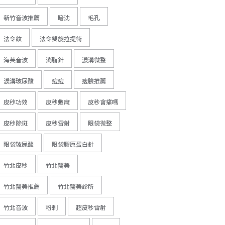
新竹音波推薦
暗沈
毛孔
法令紋
法令雙旋拉提術
海芙音波
消脂針
淚溝微整
淚溝玻尿酸
痘痘
瘦臉推薦
皮秒功效
皮秒敷麻
皮秒會痛嗎
皮秒除斑
皮秒雷射
眼袋微整
眼袋玻尿酸
眼袋膠原蛋白針
竹北皮秒
竹北醫美
竹北醫美推薦
竹北醫美診所
竹北音波
粉刺
超皮秒雷射