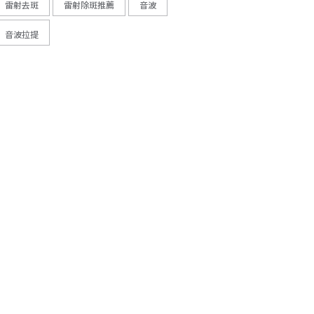
雷射去斑
雷射除斑推薦
音波
音波拉提