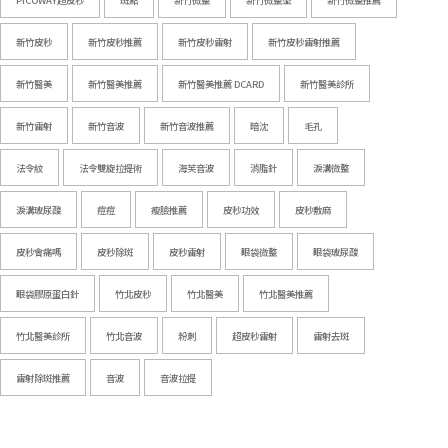
PICOWAY超皮秒
斑點
新竹微整
新竹微整型
新竹微整推薦
新竹皮秒
新竹皮秒推薦
新竹皮秒雷射
新竹皮秒雷射推薦
新竹醫美
新竹醫美推薦
新竹醫美推薦 DCARD
新竹醫美診所
新竹雷射
新竹音波
新竹音波推薦
暗沈
毛孔
法令紋
法令雙旋拉提術
海芙音波
消脂針
淚溝微整
淚溝玻尿酸
痘痘
瘦臉推薦
皮秒功效
皮秒敷麻
皮秒會痛嗎
皮秒除斑
皮秒雷射
眼袋微整
眼袋玻尿酸
眼袋膠原蛋白針
竹北皮秒
竹北醫美
竹北醫美推薦
竹北醫美診所
竹北音波
粉刺
超皮秒雷射
雷射去斑
雷射除斑推薦
音波
音波拉提