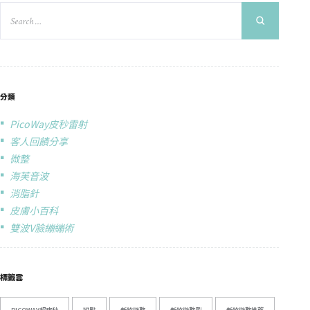
分類
PicoWay皮秒雷射
客人回饋分享
微整
海芙音波
消脂針
皮膚小百科
雙波V臉繃繃術
標籤雲