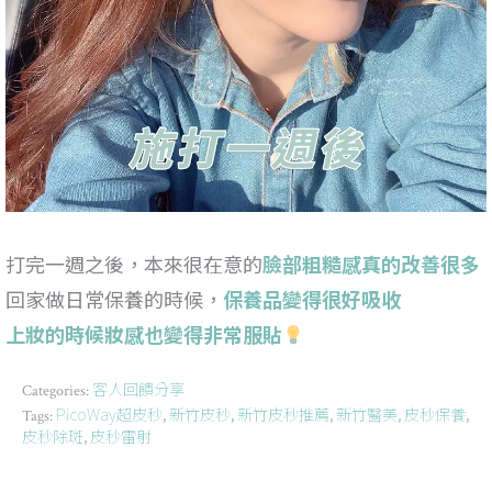
打完一週之後，本來很在意的
臉部粗糙感真的改善很多
回家做日常保養的時候，
保養品變得很好吸收
上妝的時候妝感也變得非常服貼
客人回饋分享
Categories:
PicoWay超皮秒
新竹皮秒
新竹皮秒推薦
新竹醫美
皮秒保養
Tags:
,
,
,
,
,
皮秒除斑
皮秒雷射
,