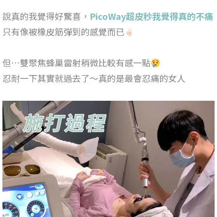
說真的我覺得好驚喜，
PicoWay超皮秒我覺得真的不痛
只有像被橡皮筋彈到的感覺而已
但…雙聚焦蜂巢雷射稍微比較有感一點
忍耐一下其實就過去了～真的是最會忍痛的女人