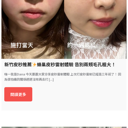
新竹皮秒推薦
蜂巢皮秒雷射體驗 告別兩頰毛孔粗大！
嗨一我是Dana 今天要跟大家分享皮秒雷射體驗 上次打皮秒雷射已經是三年前了！ 因
為很怕痛的關係遲遲沒有再去打 [...]
閱讀更多