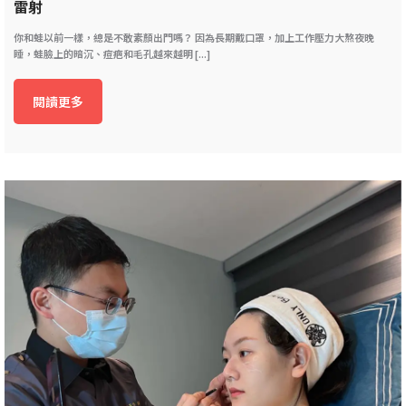
雷射
你和蛙以前一樣，總是不敢素顏出門嗎？ 因為長期戴口罩，加上工作壓力大熬夜晚
睡，蛙臉上的暗沉、痘疤和毛孔越來越明 [...]
閱讀更多