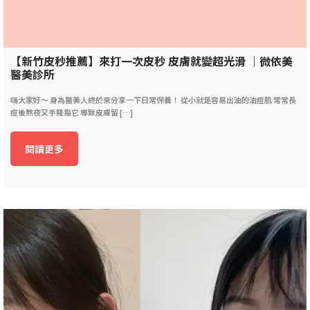
【新竹皮秒推薦】來打一次皮秒 皮膚就變超光滑 ｜微依美
醫美診所
嗨大家好～ 身為醫美人終於來分享一下日常保養！ 從小就是容易出油的油痘肌 常常長
痘後熬夜又手賤摳它 導致皮膚留 […]
閱讀更多