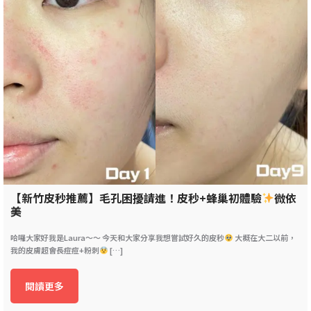
【新竹皮秒推薦】毛孔困擾請進！皮秒+蜂巢初體驗
微依
美
哈囉大家好我是Laura～～ 今天和大家分享我想嘗試好久的皮秒
大概在大二以前，
我的皮膚超會長痘痘+粉刺
[…]
閱讀更多