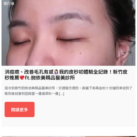
消痘疤、改善毛孔有感
我的皮秒初體驗全記錄！新竹皮
秒推薦
ft.微依美精品醫美診所
這次到新竹的微依美精品醫美診所，交通蠻方便的，高鐵下來再坐約十分鐘的車就到了
報到後就會到諮詢室一邊填資料一邊 [...]
閱讀更多