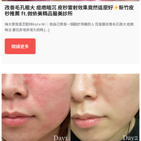
改善毛孔粗大 痘疤暗沉 皮秒雷射效果竟然這麼好
新竹皮
秒推薦 ft.微依美精品醫美診所
嗨大家我是王凱特Kate W
我自己算是一個勤於保養的人 但是要改善毛孔粗大 痘疤
暗沈 要花非常非常久的時 [...]
閱讀更多