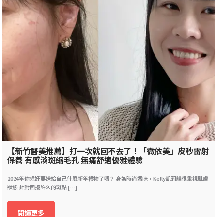
【新竹醫美推薦】打一次就回不去了！「微依美」皮秒雷射
保養 有感淡斑縮毛孔 無痛舒適優雅體驗
2024年你想好要送給自己什麼新年禮物了嗎？ 身為時尚媽咪，Kelly凱莉貓很重視肌膚
狀態 針對困擾許久的斑點 […]
閱讀更多