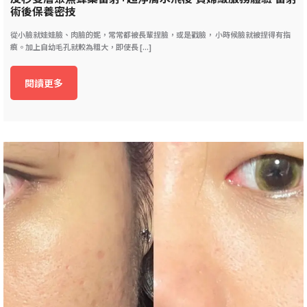
術後保養密技
從小臉就娃娃臉、肉臉的妮，常常都被長輩捏臉，或是戳臉， 小時候臉就被捏得有指
痕。加上自幼毛孔就較為粗大，即使長 [...]
閱讀更多