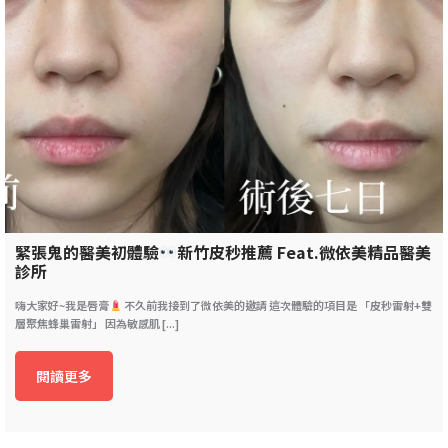
緊張鬼的醫美初體驗
新竹皮秒推薦 Feat.微依美精品醫美
診所
嗨大家好~我是唇膏
不久前我接到了微依美的邀請 這次體驗的項目是 「皮秒雷射+雙
層聚焦蜂巢雷射」 因為敏感肌 [...]
閱讀更多