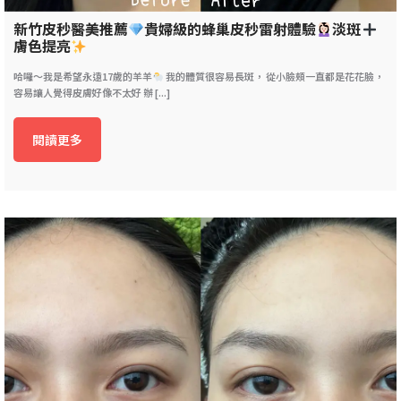
新竹皮秒醫美推薦
貴婦級的蜂巢皮秒雷射體驗
淡斑
膚色提亮
哈囉～我是希望永遠17歲的羊羊
我的體質很容易長斑， 從小臉頰一直都是花花臉，
容易讓人覺得皮膚好像不太好 辦 [...]
閱讀更多