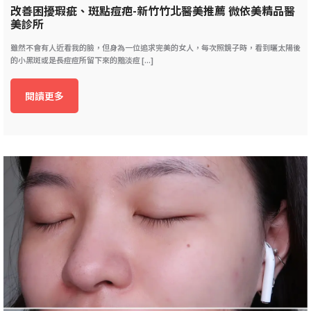
改善困擾瑕疵、斑點痘疤-新竹竹北醫美推薦 微依美精品醫
美診所
雖然不會有人近看我的臉，但身為一位追求完美的女人，每次照鏡子時，看到曬太陽後
的小黑斑或是長痘痘所留下來的黯淡痘 [...]
閱讀更多