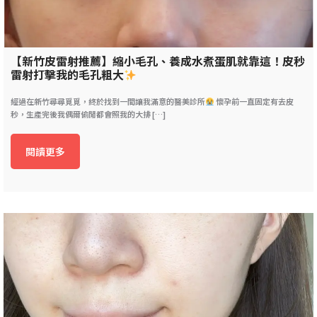
【新竹皮雷射推薦】縮小毛孔、養成水煮蛋肌就靠這！皮秒
雷射打擊我的毛孔粗大
經過在新竹尋尋覓覓，終於找到一間讓我滿意的醫美診所
懷孕前一直固定有去皮
秒，生產完後我偶爾偷閒都會照我的大排 […]
閱讀更多