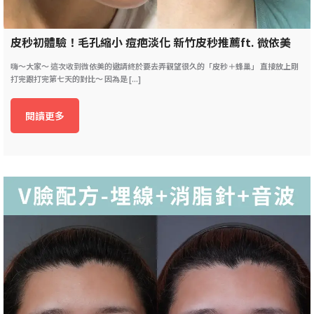
皮秒初體驗！毛孔縮小 痘疤淡化 新竹皮秒推薦ft. 微依美
嗨～大家～ 這次收到微依美的邀請終於要去弄觀望很久的「皮秒＋蜂巢」 直接放上剛
打完跟打完第七天的對比～ 因為是 [...]
閱讀更多