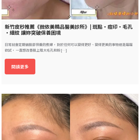
新竹皮秒推薦《微依美精品醫美診所》| 斑點•痘印•毛孔
•細紋 讓妳突破保養困境
日常就會定期做臉部保養的煮婦， 對於任何可以變得更好、變得更美的事物總是躍躍
欲試， 一直想改善臉上粗大毛孔和粉 […]
閱讀更多