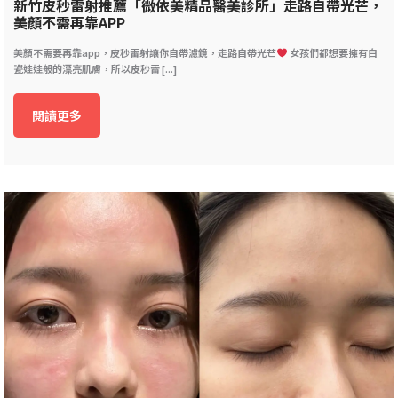
新竹皮秒雷射推薦「微依美精品醫美診所」走路自帶光芒，
美顏不需再靠APP
美顏不需要再靠app，皮秒雷射讓你自帶濾鏡，走路自帶光芒
女孩們都想要擁有白
瓷娃娃般的漂亮肌膚，所以皮秒雷 [...]
閱讀更多