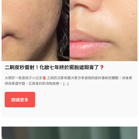
二刷皮秒雷射！化妝七年終於擺脫遮瑕膏了
大家好～我是桃子小公主
之前的文章有跟大家分享過我的皮秒雷射初體驗！術後覺
得效果還不錯，尤其是針對深色痘疤， [...]
閱讀更多