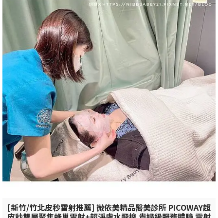
[新竹/竹北皮秒雷射推薦] 微依美精品醫美診所 PICOWAY超
皮秒雙層聚焦蜂巢雷射+超淨膚水飛梭 貴婦級服務體驗 雷射