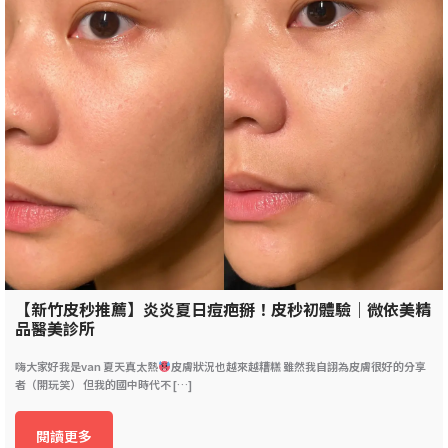
【新竹皮秒推薦】炎炎夏日痘疤掰！皮秒初體驗｜微依美精
品醫美診所
嗨大家好我是van 夏天真太熱
皮膚狀況也越來越糟糕 雖然我自詡為皮膚很好的分享
者（開玩笑） 但我的國中時代不 […]
閱讀更多