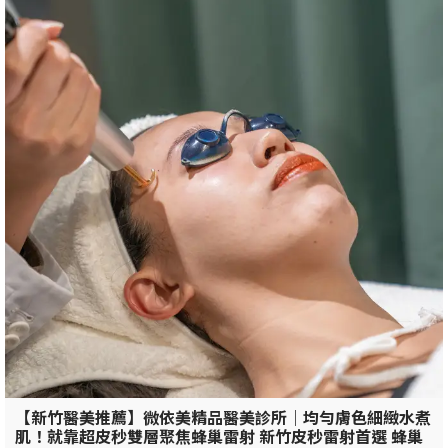
【新竹醫美推薦】微依美精品醫美診所｜均勻膚色細緻水煮
肌！就靠超皮秒雙層聚焦蜂巢雷射 新竹皮秒雷射首選 蜂巢