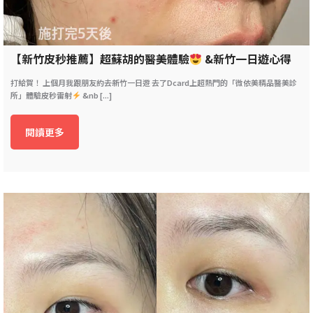
【新竹皮秒推薦】超蘇胡的醫美體驗
&新竹一日遊心得
打給賀！ 上個月我跟朋友約去新竹一日遊 去了Dcard上超熱門的「微依美精品醫美診
所」體驗皮秒雷射
&nb [...]
閱讀更多