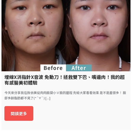
埋線X消指針X音波 免動刀！拯救雙下巴、嘴邊肉！我的超
有感醫美初體驗
今天來分享我在微依美從肉肉臉變小Ｖ臉的歷程 先給大家看看效果 是不是差很多！ 臉
部多餘脂肪都不見了(*´∀`) [...]
閱讀更多