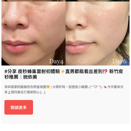
#分享 皮秒蜂巢雷射初體驗
直男都能看出差別
新竹皮
秒推薦｜微依美
用和喜歡的面膜的合照當首圖
/ 大家好哇，這裡是小雞腿⸜(*ˊᗜˋ*)⸝
今天要來分
享上個月跑去打雷射的心 [...]
閱讀更多