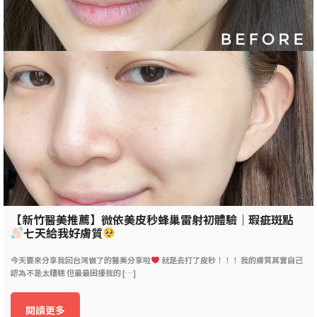
【新竹醫美推薦】微依美皮秒蜂巢雷射初體驗｜瑕疵斑點
七天給我好膚質
今天要來分享我回台灣做了的醫美分享啦
就是去打了皮秒！！！ 我的膚質其實自己
認為不是太糟糕 但最最困擾我的 […]
閱讀更多