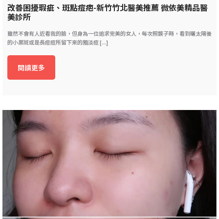
改善困擾瑕疵、斑點痘疤-新竹竹北醫美推薦 微依美精品醫
美診所
雖然不會有人近看我的臉，但身為一位追求完美的女人，每次照鏡子時，看到曬太陽後
的小黑斑或是長痘痘所留下來的黯淡痘 [...]
閱讀更多