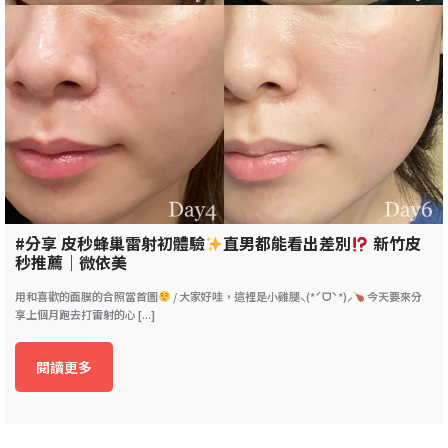
#分享 皮秒蜂巢雷射初體驗
直男都能看出差別
新竹皮
秒推薦｜微依美
用和喜歡的面膜的合照當首圖
/ 大家好哇，這裡是小雞腿⸜(*ˊᗜˋ*)⸝
今天要來分
享上個月跑去打雷射的心 [...]
閱讀更多