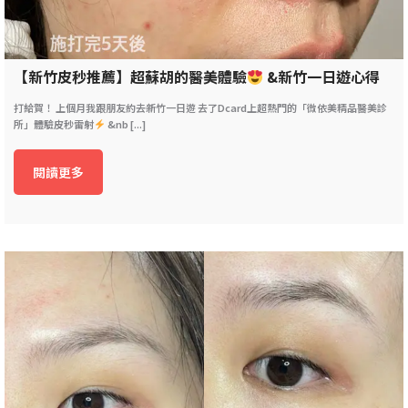
【新竹皮秒推薦】超蘇胡的醫美體驗
&新竹一日遊心得
打給賀！ 上個月我跟朋友約去新竹一日遊 去了Dcard上超熱門的「微依美精品醫美診
所」體驗皮秒雷射
&nb [...]
閱讀更多