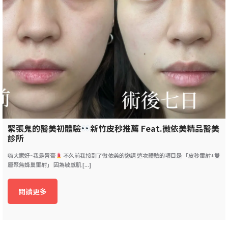
緊張鬼的醫美初體驗
新竹皮秒推薦 Feat.微依美精品醫美
診所
嗨大家好~我是唇膏
不久前我接到了微依美的邀請 這次體驗的項目是 「皮秒雷射+雙
層聚焦蜂巢雷射」 因為敏感肌 [...]
閱讀更多