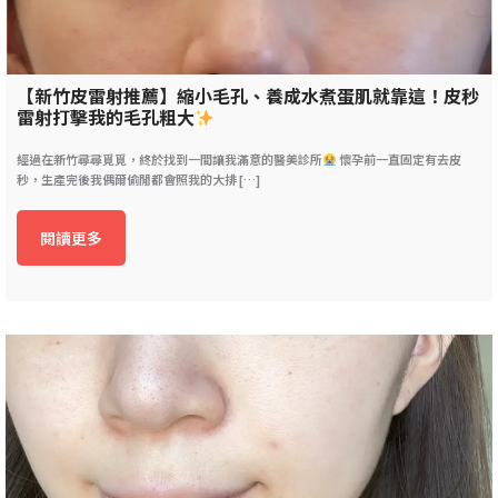
【新竹皮雷射推薦】縮小毛孔、養成水煮蛋肌就靠這！皮秒
雷射打擊我的毛孔粗大
經過在新竹尋尋覓覓，終於找到一間讓我滿意的醫美診所
懷孕前一直固定有去皮
秒，生產完後我偶爾偷閒都會照我的大排 […]
閱讀更多