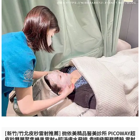
[新竹/竹北皮秒雷射推薦] 微依美精品醫美診所 PICOWAY超
皮秒雙層聚焦蜂巢雷射+超淨膚水飛梭 貴婦級服務體驗 雷射