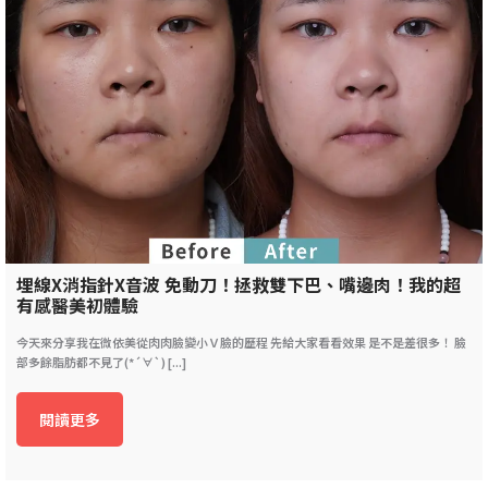
埋線X消指針X音波 免動刀！拯救雙下巴、嘴邊肉！我的超
有感醫美初體驗
今天來分享我在微依美從肉肉臉變小Ｖ臉的歷程 先給大家看看效果 是不是差很多！ 臉
部多餘脂肪都不見了(*´∀`) [...]
閱讀更多