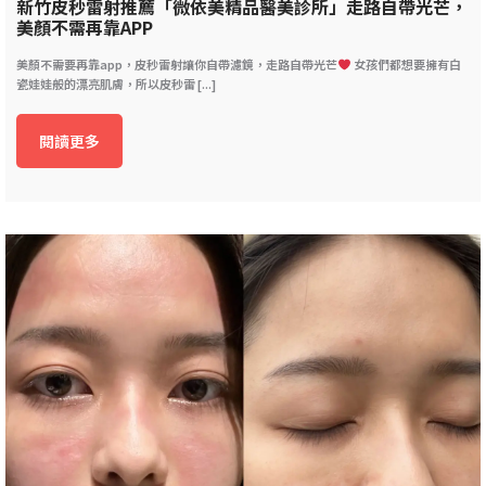
新竹皮秒雷射推薦「微依美精品醫美診所」走路自帶光芒，
美顏不需再靠APP
美顏不需要再靠app，皮秒雷射讓你自帶濾鏡，走路自帶光芒
女孩們都想要擁有白
瓷娃娃般的漂亮肌膚，所以皮秒雷 [...]
閱讀更多