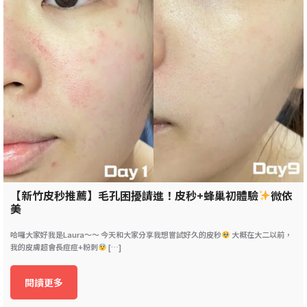
【新竹皮秒推薦】毛孔困擾請進！皮秒+蜂巢初體驗
微依
美
哈囉大家好我是Laura～～ 今天和大家分享我想嘗試好久的皮秒
大概在大二以前，
我的皮膚超會長痘痘+粉刺
[…]
閱讀更多