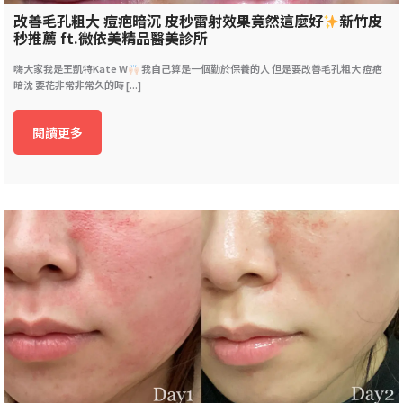
改善毛孔粗大 痘疤暗沉 皮秒雷射效果竟然這麼好
新竹皮
秒推薦 ft.微依美精品醫美診所
嗨大家我是王凱特Kate W
我自己算是一個勤於保養的人 但是要改善毛孔粗大 痘疤
暗沈 要花非常非常久的時 [...]
閱讀更多