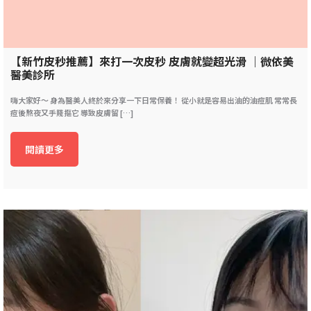
【新竹皮秒推薦】來打一次皮秒 皮膚就變超光滑 ｜微依美
醫美診所
嗨大家好～ 身為醫美人終於來分享一下日常保養！ 從小就是容易出油的油痘肌 常常長
痘後熬夜又手賤摳它 導致皮膚留 […]
閱讀更多