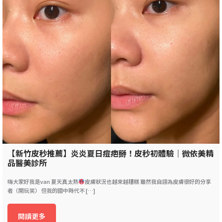
【新竹皮秒推薦】炎炎夏日痘疤掰！皮秒初體驗｜微依美精
品醫美診所
嗨大家好我是van 夏天真太熱
皮膚狀況也越來越糟糕 雖然我自詡為皮膚很好的分享
者（開玩笑） 但我的國中時代不 […]
閱讀更多