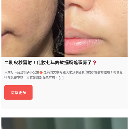
二刷皮秒雷射！化妝七年終於擺脫遮瑕膏了
大家好～我是桃子小公主
之前的文章有跟大家分享過我的皮秒雷射初體驗！術後覺
得效果還不錯，尤其是針對深色痘疤， [...]
閱讀更多