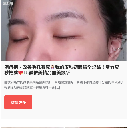
消痘疤、改善毛孔有感
我的皮秒初體驗全記錄！新竹皮
秒推薦
ft.微依美精品醫美診所
這次到新竹的微依美精品醫美診所，交通蠻方便的，高鐵下來再坐約十分鐘的車就到了
報到後就會到諮詢室一邊填資料一邊 [...]
閱讀更多