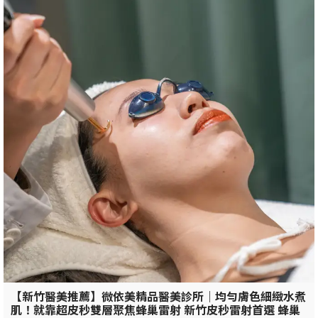
【新竹醫美推薦】微依美精品醫美診所｜均勻膚色細緻水煮
肌！就靠超皮秒雙層聚焦蜂巢雷射 新竹皮秒雷射首選 蜂巢