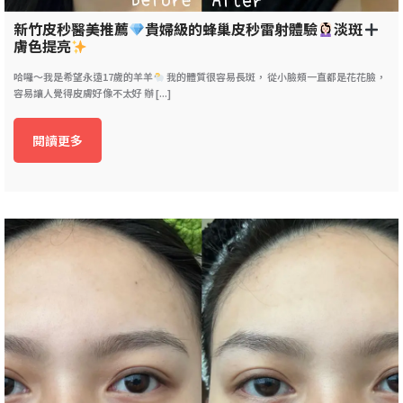
新竹皮秒醫美推薦
貴婦級的蜂巢皮秒雷射體驗
淡斑
膚色提亮
哈囉～我是希望永遠17歲的羊羊
我的體質很容易長斑， 從小臉頰一直都是花花臉，
容易讓人覺得皮膚好像不太好 辦 [...]
閱讀更多