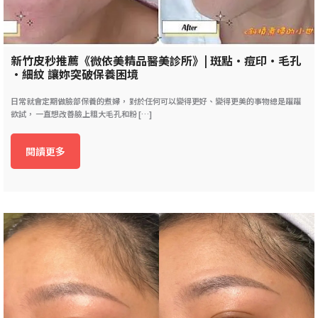
新竹皮秒推薦《微依美精品醫美診所》| 斑點•痘印•毛孔
•細紋 讓妳突破保養困境
日常就會定期做臉部保養的煮婦， 對於任何可以變得更好、變得更美的事物總是躍躍
欲試， 一直想改善臉上粗大毛孔和粉 […]
閱讀更多