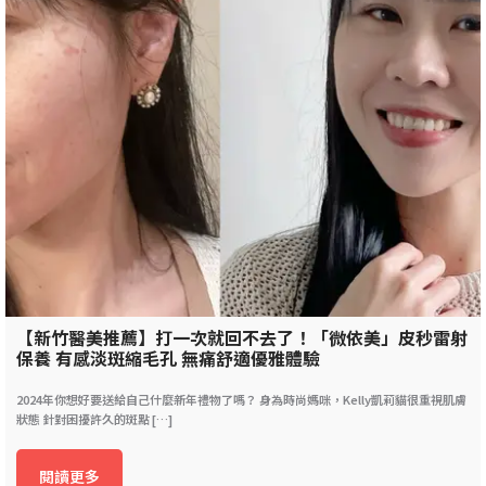
【新竹醫美推薦】打一次就回不去了！「微依美」皮秒雷射
保養 有感淡斑縮毛孔 無痛舒適優雅體驗
2024年你想好要送給自己什麼新年禮物了嗎？ 身為時尚媽咪，Kelly凱莉貓很重視肌膚
狀態 針對困擾許久的斑點 […]
閱讀更多