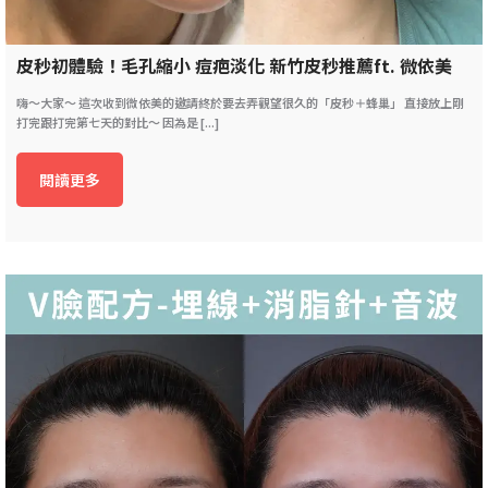
皮秒初體驗！毛孔縮小 痘疤淡化 新竹皮秒推薦ft. 微依美
嗨～大家～ 這次收到微依美的邀請終於要去弄觀望很久的「皮秒＋蜂巢」 直接放上剛
打完跟打完第七天的對比～ 因為是 [...]
閱讀更多