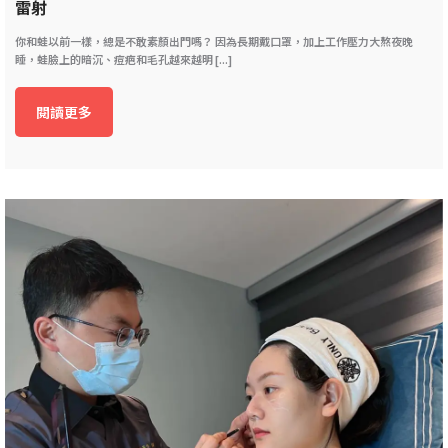
雷射
你和蛙以前一樣，總是不敢素顏出門嗎？ 因為長期戴口罩，加上工作壓力大熬夜晚
睡，蛙臉上的暗沉、痘疤和毛孔越來越明 [...]
閱讀更多