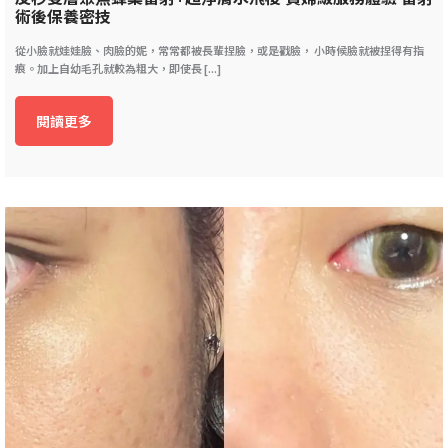
術後保養密技
從小臉就娃娃臉、肉臉的妮，常常都被長輩捏臉，或是戳臉， 小時候臉就被捏得有指
痕。加上自幼毛孔就較為粗大，即使長 [...]
閱讀更多