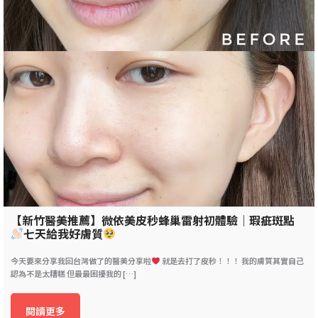
【新竹醫美推薦】微依美皮秒蜂巢雷射初體驗｜瑕疵斑點
七天給我好膚質
今天要來分享我回台灣做了的醫美分享啦
就是去打了皮秒！！！ 我的膚質其實自己
認為不是太糟糕 但最最困擾我的 […]
閱讀更多