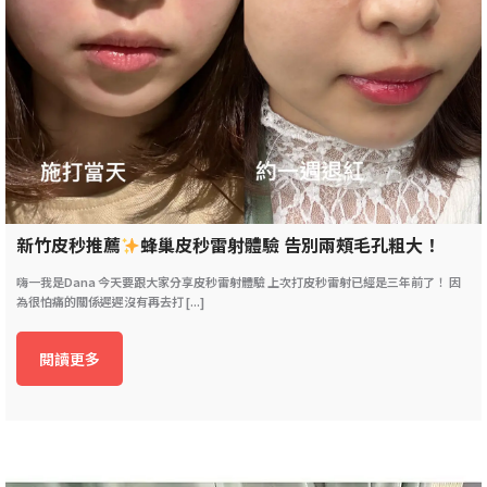
新竹皮秒推薦
蜂巢皮秒雷射體驗 告別兩頰毛孔粗大！
嗨一我是Dana 今天要跟大家分享皮秒雷射體驗 上次打皮秒雷射已經是三年前了！ 因
為很怕痛的關係遲遲沒有再去打 [...]
閱讀更多