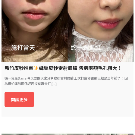
新竹皮秒推薦
蜂巢皮秒雷射體驗 告別兩頰毛孔粗大！
嗨一我是Dana 今天要跟大家分享皮秒雷射體驗 上次打皮秒雷射已經是三年前了！ 因
為很怕痛的關係遲遲沒有再去打 [...]
閱讀更多