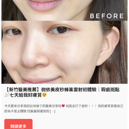
【新竹醫美推薦】微依美皮秒蜂巢雷射初體驗｜瑕疵斑點
七天給我好膚質
今天要來分享我回台灣做了的醫美分享啦
就是去打了皮秒！！！ 我的膚質其實自己
認為不是太糟糕 但最最困擾我的 […]
閱讀更多