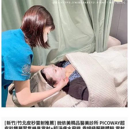
[新竹/竹北皮秒雷射推薦] 微依美精品醫美診所 PICOWAY超
皮秒雙層聚焦蜂巢雷射+超淨膚水飛梭 貴婦級服務體驗 雷射