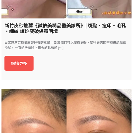
新竹皮秒推薦《微依美精品醫美診所》| 斑點•痘印•毛孔
•細紋 讓妳突破保養困境
日常就會定期做臉部保養的煮婦， 對於任何可以變得更好、變得更美的事物總是躍躍
欲試， 一直想改善臉上粗大毛孔和粉 […]
閱讀更多