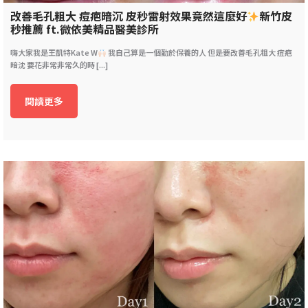
改善毛孔粗大 痘疤暗沉 皮秒雷射效果竟然這麼好
新竹皮
秒推薦 ft.微依美精品醫美診所
嗨大家我是王凱特Kate W
我自己算是一個勤於保養的人 但是要改善毛孔粗大 痘疤
暗沈 要花非常非常久的時 [...]
閱讀更多