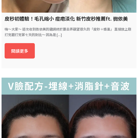
皮秒初體驗！毛孔縮小 痘疤淡化 新竹皮秒推薦ft. 微依美
嗨～大家～ 這次收到微依美的邀請終於要去弄觀望很久的「皮秒＋蜂巢」 直接放上剛
打完跟打完第七天的對比～ 因為是 [...]
閱讀更多