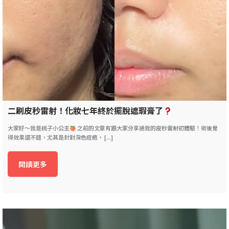
二刷皮秒雷射！化妝七年終於擺脫遮瑕膏了
大家好～我是桃子小公主
之前的文章有跟大家分享過我的皮秒雷射初體驗！術後覺
得效果還不錯，尤其是針對深色痘疤， [...]
閱讀更多