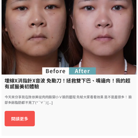
埋線X消指針X音波 免動刀！拯救雙下巴、嘴邊肉！我的超
有感醫美初體驗
今天來分享我在微依美從肉肉臉變小Ｖ臉的歷程 先給大家看看效果 是不是差很多！ 臉
部多餘脂肪都不見了(*´∀`) [...]
閱讀更多