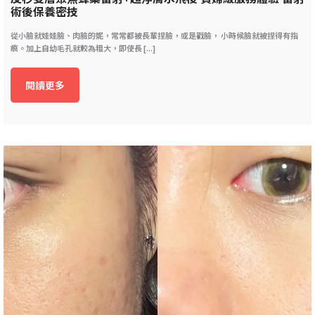
術後保養密技
從小臉就娃娃臉、肉臉的妮，常常都被長輩捏臉，或是戳臉， 小時候臉就被捏得有指
痕。加上自幼毛孔就較為粗大，即使長 [...]
閱讀更多