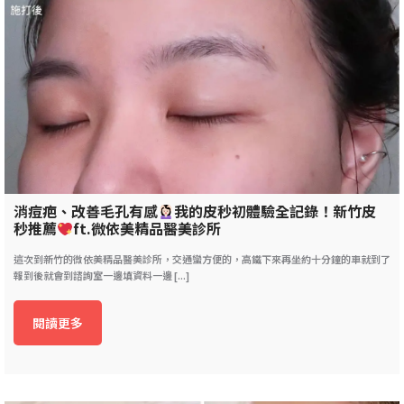
消痘疤、改善毛孔有感
我的皮秒初體驗全記錄！新竹皮
秒推薦
ft.微依美精品醫美診所
這次到新竹的微依美精品醫美診所，交通蠻方便的，高鐵下來再坐約十分鐘的車就到了
報到後就會到諮詢室一邊填資料一邊 [...]
閱讀更多