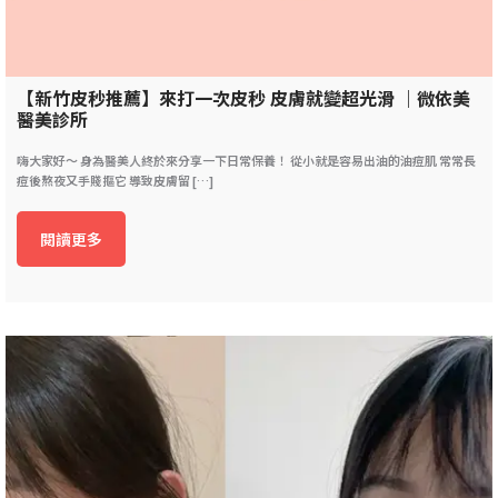
【新竹皮秒推薦】來打一次皮秒 皮膚就變超光滑 ｜微依美
醫美診所
嗨大家好～ 身為醫美人終於來分享一下日常保養！ 從小就是容易出油的油痘肌 常常長
痘後熬夜又手賤摳它 導致皮膚留 […]
閱讀更多