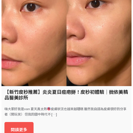
【新竹皮秒推薦】炎炎夏日痘疤掰！皮秒初體驗｜微依美精
品醫美診所
嗨大家好我是van 夏天真太熱
皮膚狀況也越來越糟糕 雖然我自詡為皮膚很好的分享
者（開玩笑） 但我的國中時代不 […]
閱讀更多