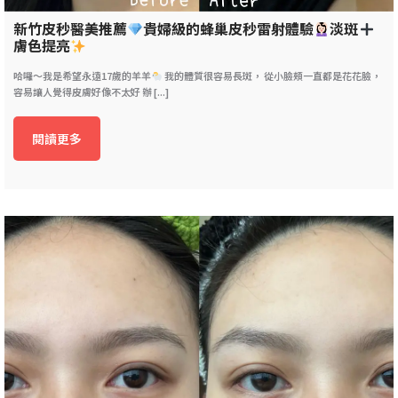
新竹皮秒醫美推薦
貴婦級的蜂巢皮秒雷射體驗
淡斑
膚色提亮
哈囉～我是希望永遠17歲的羊羊
我的體質很容易長斑， 從小臉頰一直都是花花臉，
容易讓人覺得皮膚好像不太好 辦 [...]
閱讀更多