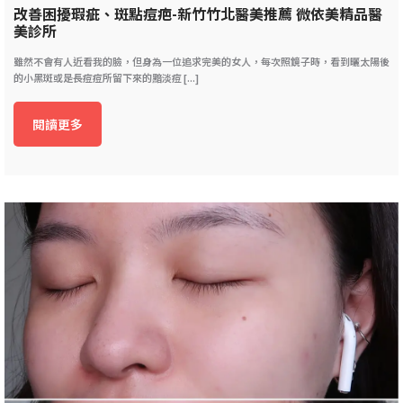
改善困擾瑕疵、斑點痘疤-新竹竹北醫美推薦 微依美精品醫
美診所
雖然不會有人近看我的臉，但身為一位追求完美的女人，每次照鏡子時，看到曬太陽後
的小黑斑或是長痘痘所留下來的黯淡痘 [...]
閱讀更多