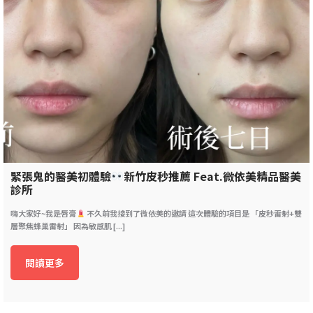
緊張鬼的醫美初體驗
新竹皮秒推薦 Feat.微依美精品醫美
診所
嗨大家好~我是唇膏
不久前我接到了微依美的邀請 這次體驗的項目是 「皮秒雷射+雙
層聚焦蜂巢雷射」 因為敏感肌 [...]
閱讀更多