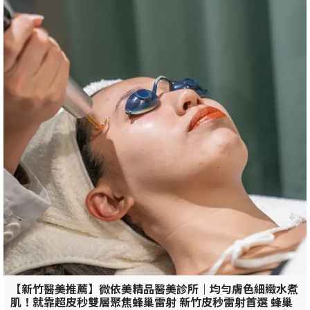
【新竹醫美推薦】微依美精品醫美診所｜均勻膚色細緻水煮
肌！就靠超皮秒雙層聚焦蜂巢雷射 新竹皮秒雷射首選 蜂巢