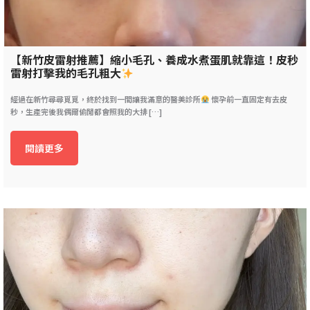
【新竹皮雷射推薦】縮小毛孔、養成水煮蛋肌就靠這！皮秒
雷射打擊我的毛孔粗大
經過在新竹尋尋覓覓，終於找到一間讓我滿意的醫美診所
懷孕前一直固定有去皮
秒，生產完後我偶爾偷閒都會照我的大排 […]
閱讀更多