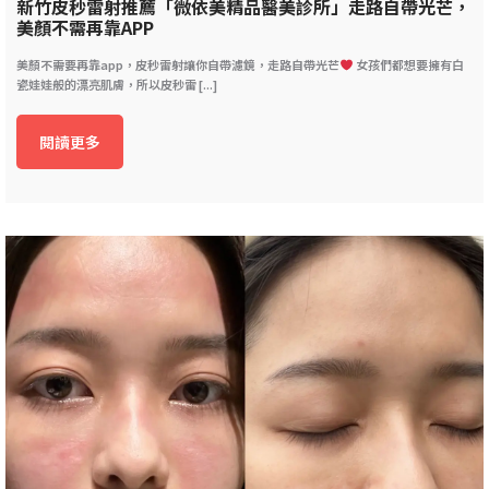
新竹皮秒雷射推薦「微依美精品醫美診所」走路自帶光芒，
美顏不需再靠APP
美顏不需要再靠app，皮秒雷射讓你自帶濾鏡，走路自帶光芒
女孩們都想要擁有白
瓷娃娃般的漂亮肌膚，所以皮秒雷 [...]
閱讀更多