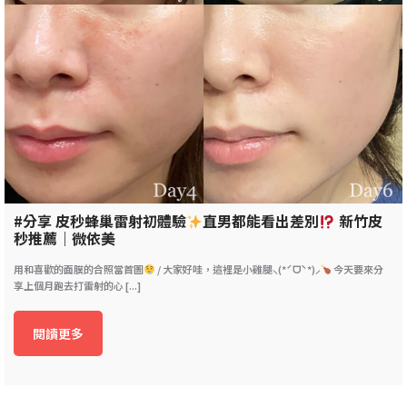
#分享 皮秒蜂巢雷射初體驗
直男都能看出差別
新竹皮
秒推薦｜微依美
用和喜歡的面膜的合照當首圖
/ 大家好哇，這裡是小雞腿⸜(*ˊᗜˋ*)⸝
今天要來分
享上個月跑去打雷射的心 [...]
閱讀更多