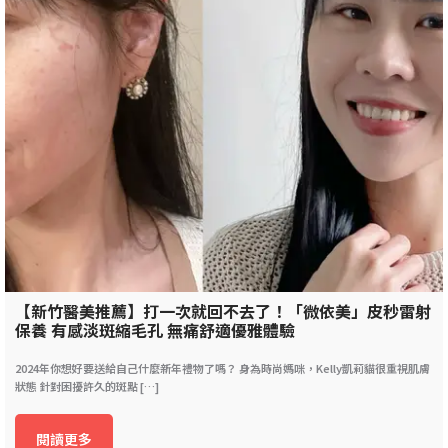
【新竹醫美推薦】打一次就回不去了！「微依美」皮秒雷射
保養 有感淡斑縮毛孔 無痛舒適優雅體驗
2024年你想好要送給自己什麼新年禮物了嗎？ 身為時尚媽咪，Kelly凱莉貓很重視肌膚
狀態 針對困擾許久的斑點 […]
閱讀更多