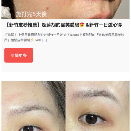
【新竹皮秒推薦】超蘇胡的醫美體驗
&新竹一日遊心得
打給賀！ 上個月我跟朋友約去新竹一日遊 去了Dcard上超熱門的「微依美精品醫美診
所」體驗皮秒雷射
&nb [...]
閱讀更多