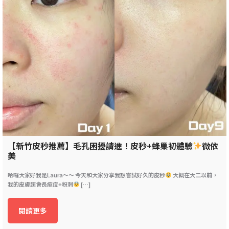
【新竹皮秒推薦】毛孔困擾請進！皮秒+蜂巢初體驗
微依
美
哈囉大家好我是Laura～～ 今天和大家分享我想嘗試好久的皮秒
大概在大二以前，
我的皮膚超會長痘痘+粉刺
[…]
閱讀更多