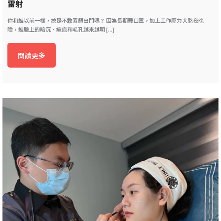
雷射
你和蛙以前一樣，總是不敢素顏出門嗎？ 因為長期戴口罩，加上工作壓力大熬夜晚
睡，蛙臉上的暗沉、痘疤和毛孔越來越明 [...]
閱讀更多