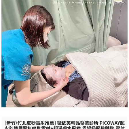
[新竹/竹北皮秒雷射推薦] 微依美精品醫美診所 PICOWAY超
皮秒雙層聚焦蜂巢雷射+超淨膚水飛梭 貴婦級服務體驗 雷射