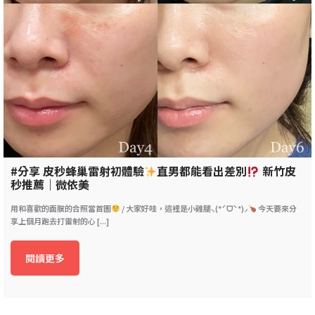
#分享 皮秒蜂巢雷射初體驗
直男都能看出差別
新竹皮
秒推薦｜微依美
用和喜歡的面膜的合照當首圖
/ 大家好哇，這裡是小雞腿⸜(*ˊᗜˋ*)⸝
今天要來分
享上個月跑去打雷射的心 [...]
閱讀更多