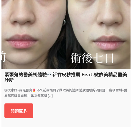
緊張鬼的醫美初體驗
新竹皮秒推薦 Feat.微依美精品醫美
診所
嗨大家好~我是唇膏
不久前我接到了微依美的邀請 這次體驗的項目是 「皮秒雷射+雙
層聚焦蜂巢雷射」 因為敏感肌 [...]
閱讀更多