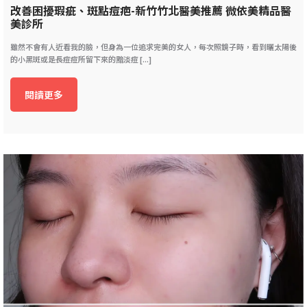
改善困擾瑕疵、斑點痘疤-新竹竹北醫美推薦 微依美精品醫
美診所
雖然不會有人近看我的臉，但身為一位追求完美的女人，每次照鏡子時，看到曬太陽後
的小黑斑或是長痘痘所留下來的黯淡痘 [...]
閱讀更多