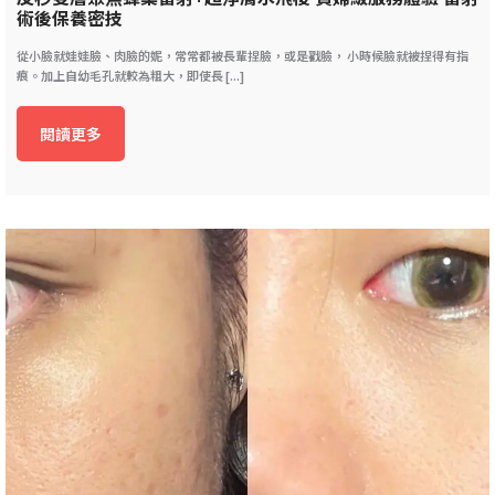
術後保養密技
從小臉就娃娃臉、肉臉的妮，常常都被長輩捏臉，或是戳臉， 小時候臉就被捏得有指
痕。加上自幼毛孔就較為粗大，即使長 [...]
閱讀更多