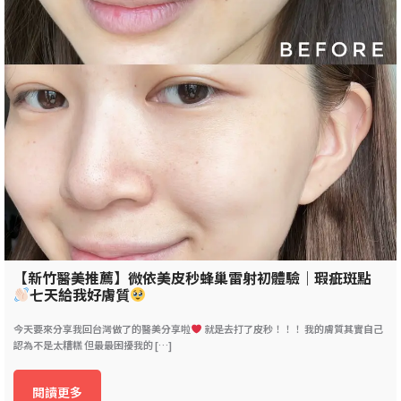
【新竹醫美推薦】微依美皮秒蜂巢雷射初體驗｜瑕疵斑點
七天給我好膚質
今天要來分享我回台灣做了的醫美分享啦
就是去打了皮秒！！！ 我的膚質其實自己
認為不是太糟糕 但最最困擾我的 […]
閱讀更多