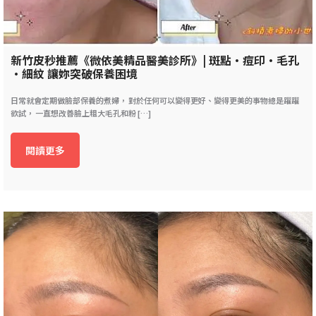
新竹皮秒推薦《微依美精品醫美診所》| 斑點•痘印•毛孔
•細紋 讓妳突破保養困境
日常就會定期做臉部保養的煮婦， 對於任何可以變得更好、變得更美的事物總是躍躍
欲試， 一直想改善臉上粗大毛孔和粉 […]
閱讀更多