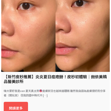
【新竹皮秒推薦】炎炎夏日痘疤掰！皮秒初體驗｜微依美精
品醫美診所
嗨大家好我是van 夏天真太熱
皮膚狀況也越來越糟糕 雖然我自詡為皮膚很好的分享
者（開玩笑） 但我的國中時代不 […]
閱讀更多