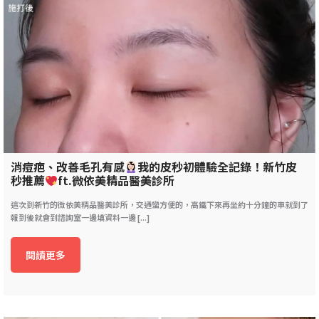
消痘疤、改善毛孔有感
我的皮秒初體驗全記錄！新竹皮
秒推薦
ft.微依美精品醫美診所
這次到新竹的微依美精品醫美診所，交通蠻方便的，高鐵下來再坐約十分鐘的車就到了
報到後就會到諮詢室一邊填資料一邊 [...]
閱讀更多