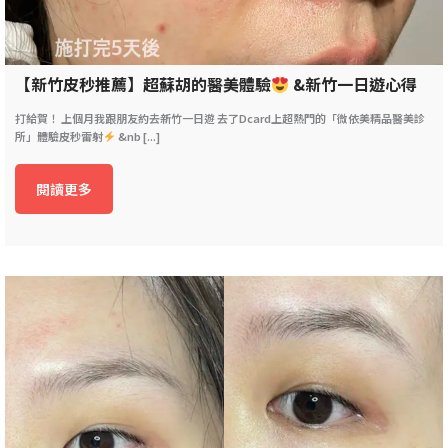
【新竹皮秒推薦】超蘇胡的醫美體驗
&新竹一日遊心得
打給賀！ 上個月我跟朋友約去新竹一日遊 去了Dcard上超熱門的「微依美精品醫美診
所」體驗皮秒雷射
&nb [...]
閱讀更多