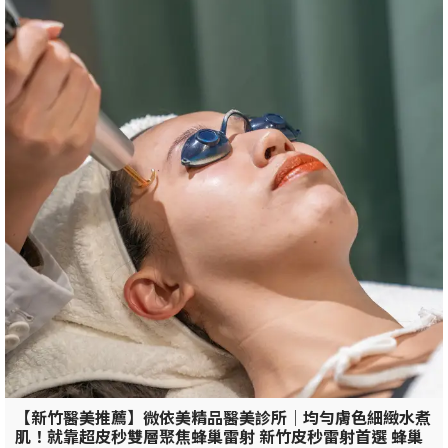
【新竹醫美推薦】微依美精品醫美診所｜均勻膚色細緻水煮
肌！就靠超皮秒雙層聚焦蜂巢雷射 新竹皮秒雷射首選 蜂巢