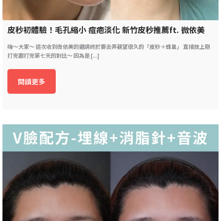
皮秒初體驗！毛孔縮小 痘疤淡化 新竹皮秒推薦ft. 微依美
嗨～大家～ 這次收到微依美的邀請終於要去弄觀望很久的「皮秒＋蜂巢」 直接放上剛
打完跟打完第七天的對比～ 因為是 [...]
閱讀更多