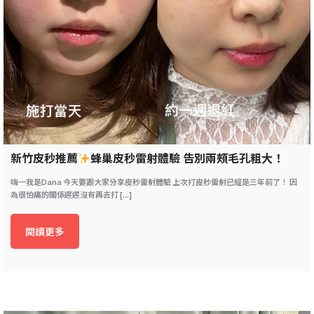
新竹皮秒推薦
蜂巢皮秒雷射體驗 告別兩頰毛孔粗大！
嗨一我是Dana 今天要跟大家分享皮秒雷射體驗 上次打皮秒雷射已經是三年前了！ 因
為很怕痛的關係遲遲沒有再去打 [...]
閱讀更多