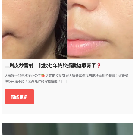
二刷皮秒雷射！化妝七年終於擺脫遮瑕膏了
大家好～我是桃子小公主
之前的文章有跟大家分享過我的皮秒雷射初體驗！術後覺
得效果還不錯，尤其是針對深色痘疤， [...]
閱讀更多