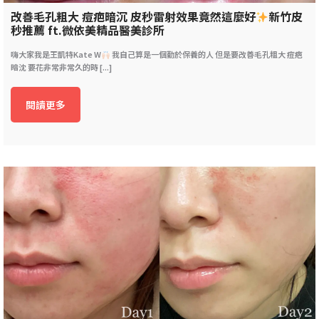
改善毛孔粗大 痘疤暗沉 皮秒雷射效果竟然這麼好
新竹皮
秒推薦 ft.微依美精品醫美診所
嗨大家我是王凱特Kate W
我自己算是一個勤於保養的人 但是要改善毛孔粗大 痘疤
暗沈 要花非常非常久的時 [...]
閱讀更多