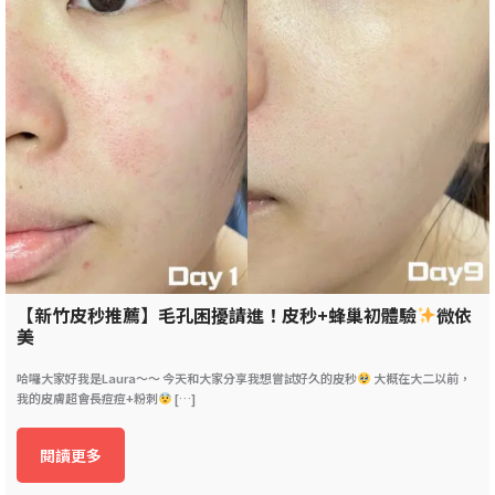
【新竹皮秒推薦】毛孔困擾請進！皮秒+蜂巢初體驗
微依
美
哈囉大家好我是Laura～～ 今天和大家分享我想嘗試好久的皮秒
大概在大二以前，
我的皮膚超會長痘痘+粉刺
[…]
閱讀更多