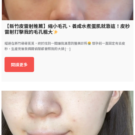
【新竹皮雷射推薦】縮小毛孔、養成水煮蛋肌就靠這！皮秒
雷射打擊我的毛孔粗大
經過在新竹尋尋覓覓，終於找到一間讓我滿意的醫美診所
懷孕前一直固定有去皮
秒，生產完後我偶爾偷閒都會照我的大排 […]
閱讀更多