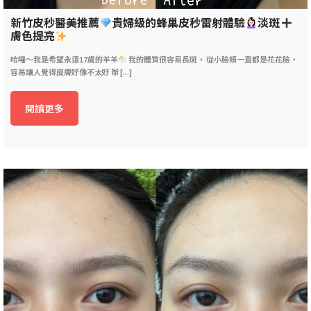
新竹皮秒醫美推薦
貴婦級的蜂巢皮秒雷射體驗
淡斑
膚色提亮
哈囉～我是希望永遠17歲的羊羊
我的體質很容易長斑， 從小臉頰一直都是花花臉，
容易讓人覺得皮膚好像不太好 辦 [...]
閱讀更多