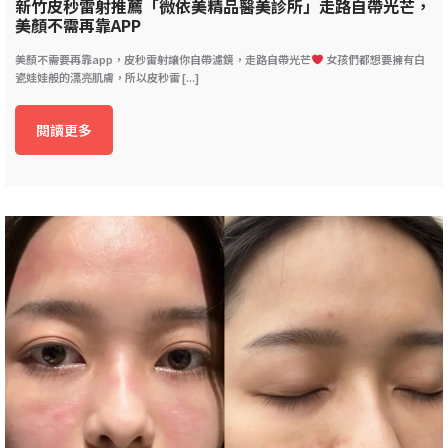
新竹皮秒雷射推薦「微依美精品醫美診所」走路自帶光芒，
美顏不需再靠APP
美顏不需要再靠app，皮秒雷射讓你自帶濾鏡，走路自帶光芒
女孩們都想要擁有白
瓷娃娃般的漂亮肌膚，所以皮秒雷 [...]
閱讀更多