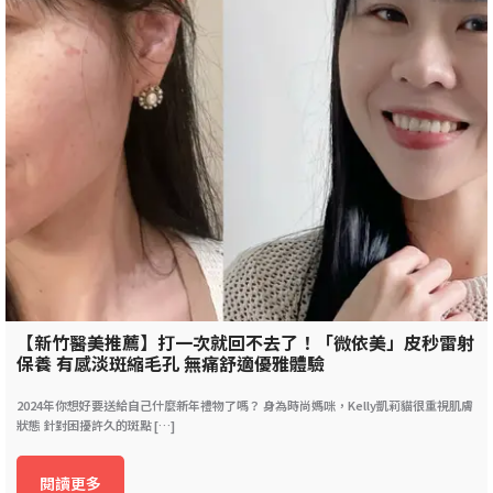
【新竹醫美推薦】打一次就回不去了！「微依美」皮秒雷射
保養 有感淡斑縮毛孔 無痛舒適優雅體驗
2024年你想好要送給自己什麼新年禮物了嗎？ 身為時尚媽咪，Kelly凱莉貓很重視肌膚
狀態 針對困擾許久的斑點 […]
閱讀更多