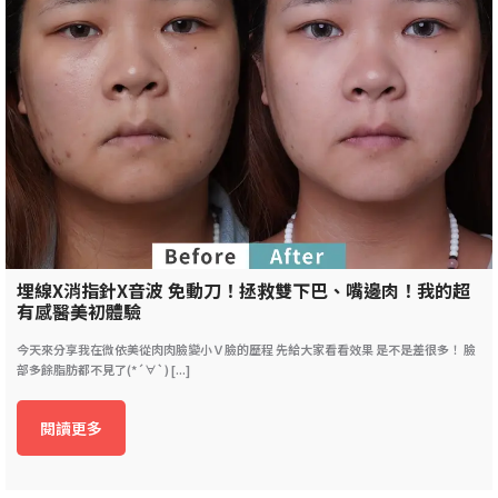
埋線X消指針X音波 免動刀！拯救雙下巴、嘴邊肉！我的超
有感醫美初體驗
今天來分享我在微依美從肉肉臉變小Ｖ臉的歷程 先給大家看看效果 是不是差很多！ 臉
部多餘脂肪都不見了(*´∀`) [...]
閱讀更多