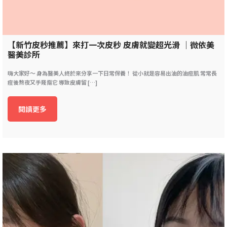
【新竹皮秒推薦】來打一次皮秒 皮膚就變超光滑 ｜微依美
醫美診所
嗨大家好～ 身為醫美人終於來分享一下日常保養！ 從小就是容易出油的油痘肌 常常長
痘後熬夜又手賤摳它 導致皮膚留 […]
閱讀更多