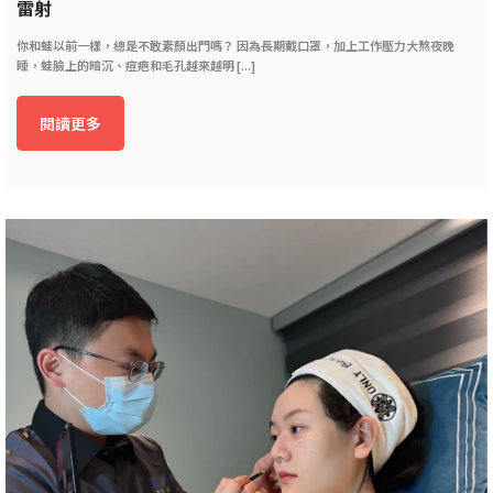
雷射
你和蛙以前一樣，總是不敢素顏出門嗎？ 因為長期戴口罩，加上工作壓力大熬夜晚
睡，蛙臉上的暗沉、痘疤和毛孔越來越明 [...]
閱讀更多