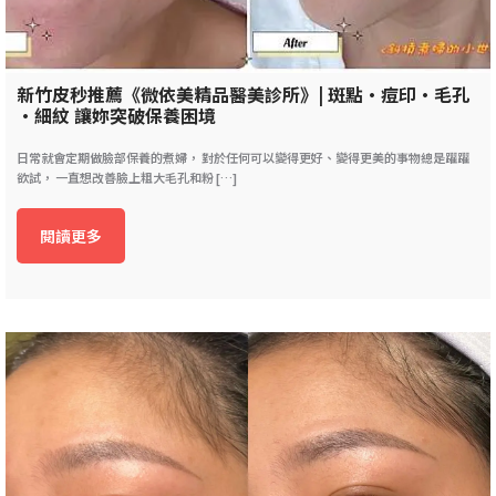
新竹皮秒推薦《微依美精品醫美診所》| 斑點•痘印•毛孔
•細紋 讓妳突破保養困境
日常就會定期做臉部保養的煮婦， 對於任何可以變得更好、變得更美的事物總是躍躍
欲試， 一直想改善臉上粗大毛孔和粉 […]
閱讀更多