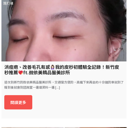
消痘疤、改善毛孔有感
我的皮秒初體驗全記錄！新竹皮
秒推薦
ft.微依美精品醫美診所
這次到新竹的微依美精品醫美診所，交通蠻方便的，高鐵下來再坐約十分鐘的車就到了
報到後就會到諮詢室一邊填資料一邊 [...]
閱讀更多