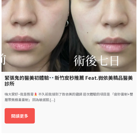
緊張鬼的醫美初體驗
新竹皮秒推薦 Feat.微依美精品醫美
診所
嗨大家好~我是唇膏
不久前我接到了微依美的邀請 這次體驗的項目是 「皮秒雷射+雙
層聚焦蜂巢雷射」 因為敏感肌 [...]
閱讀更多