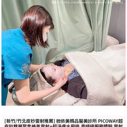
[新竹/竹北皮秒雷射推薦] 微依美精品醫美診所 PICOWAY超
皮秒雙層聚焦蜂巢雷射+超淨膚水飛梭 貴婦級服務體驗 雷射