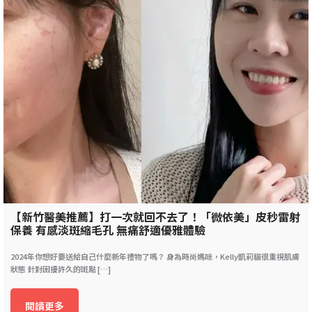
【新竹醫美推薦】打一次就回不去了！「微依美」皮秒雷射
保養 有感淡斑縮毛孔 無痛舒適優雅體驗
2024年你想好要送給自己什麼新年禮物了嗎？ 身為時尚媽咪，Kelly凱莉貓很重視肌膚
狀態 針對困擾許久的斑點 […]
閱讀更多