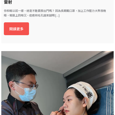
雷射
你和蛙以前一樣，總是不敢素顏出門嗎？ 因為長期戴口罩，加上工作壓力大熬夜晚
睡，蛙臉上的暗沉、痘疤和毛孔越來越明 [...]
閱讀更多