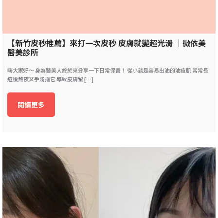
【新竹皮秒推薦】來打一次皮秒 皮膚就變超光滑 ｜微依美
醫美診所
嗨大家好～ 身為醫美人終於來分享一下日常保養！ 從小就是容易出油的油痘肌 常常長
痘後熬夜又手賤摳它 導致皮膚留 […]
閱讀更多