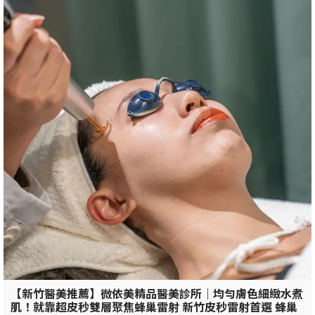
【新竹醫美推薦】微依美精品醫美診所｜均勻膚色細緻水煮
肌！就靠超皮秒雙層聚焦蜂巢雷射 新竹皮秒雷射首選 蜂巢