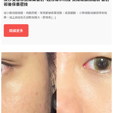
術後保養密技
從小臉就娃娃臉、肉臉的妮，常常都被長輩捏臉，或是戳臉， 小時候臉就被捏得有指
痕。加上自幼毛孔就較為粗大，即使長 [...]
閱讀更多