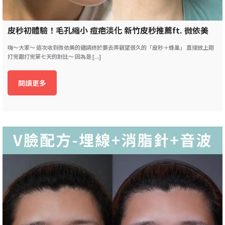
皮秒初體驗！毛孔縮小 痘疤淡化 新竹皮秒推薦ft. 微依美
嗨～大家～ 這次收到微依美的邀請終於要去弄觀望很久的「皮秒＋蜂巢」 直接放上剛
打完跟打完第七天的對比～ 因為是 [...]
閱讀更多