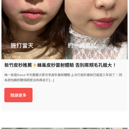
新竹皮秒推薦
蜂巢皮秒雷射體驗 告別兩頰毛孔粗大！
嗨一我是Dana 今天要跟大家分享皮秒雷射體驗 上次打皮秒雷射已經是三年前了！ 因
為很怕痛的關係遲遲沒有再去打 [...]
閱讀更多