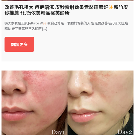
改善毛孔粗大 痘疤暗沉 皮秒雷射效果竟然這麼好
新竹皮
秒推薦 ft.微依美精品醫美診所
嗨大家我是王凱特Kate W
我自己算是一個勤於保養的人 但是要改善毛孔粗大 痘疤
暗沈 要花非常非常久的時 [...]
閱讀更多