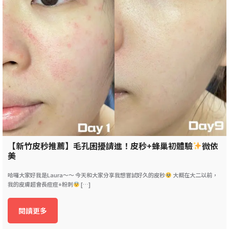
【新竹皮秒推薦】毛孔困擾請進！皮秒+蜂巢初體驗
微依
美
哈囉大家好我是Laura～～ 今天和大家分享我想嘗試好久的皮秒
大概在大二以前，
我的皮膚超會長痘痘+粉刺
[…]
閱讀更多