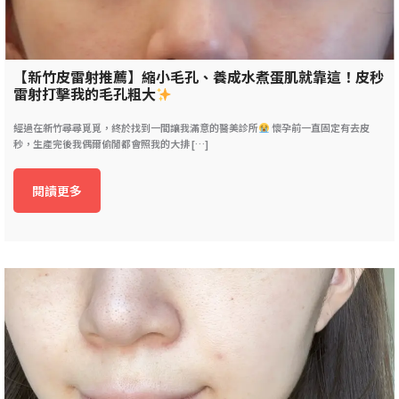
【新竹皮雷射推薦】縮小毛孔、養成水煮蛋肌就靠這！皮秒
雷射打擊我的毛孔粗大
經過在新竹尋尋覓覓，終於找到一間讓我滿意的醫美診所
懷孕前一直固定有去皮
秒，生產完後我偶爾偷閒都會照我的大排 […]
閱讀更多