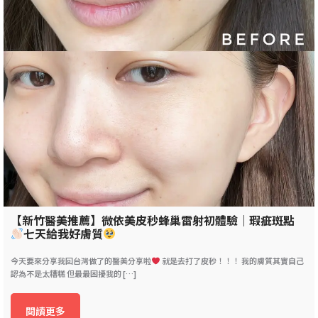
【新竹醫美推薦】微依美皮秒蜂巢雷射初體驗｜瑕疵斑點
七天給我好膚質
今天要來分享我回台灣做了的醫美分享啦
就是去打了皮秒！！！ 我的膚質其實自己
認為不是太糟糕 但最最困擾我的 […]
閱讀更多