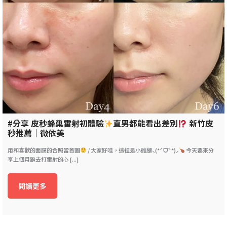
#分享 皮秒蜂巢雷射初體驗
直男都能看出差別
新竹皮
秒推薦｜微依美
用和喜歡的面膜的合照當首圖
/ 大家好哇，這裡是小雞腿⸜(*ˊᗜˋ*)⸝
今天要來分
享上個月跑去打雷射的心 [...]
閱讀更多