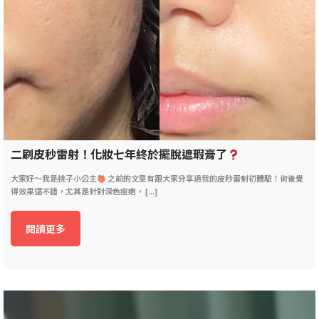
二刷皮秒雷射！化妝七年終於擺脫遮瑕膏了
大家好～我是桃子小公主
之前的文章有跟大家分享過我的皮秒雷射初體驗！術後覺
得效果還不錯，尤其是針對深色痘疤， [...]
閱讀更多