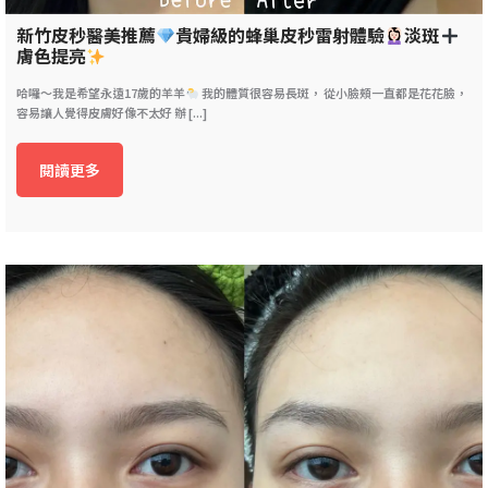
新竹皮秒醫美推薦
貴婦級的蜂巢皮秒雷射體驗
淡斑
膚色提亮
哈囉～我是希望永遠17歲的羊羊
我的體質很容易長斑， 從小臉頰一直都是花花臉，
容易讓人覺得皮膚好像不太好 辦 [...]
閱讀更多