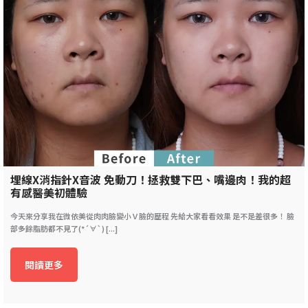
埋線X消指針X音波 免動刀！拯救雙下巴、嘴邊肉！我的超
有感醫美初體驗
今天來分享我在微依美從肉肉臉變小Ｖ臉的歷程 先給大家看看效果 是不是差很多！ 臉
部多餘脂肪都不見了(*´∀`) [...]
閱讀更多