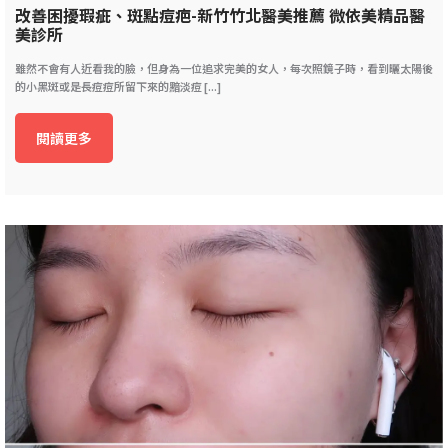
改善困擾瑕疵、斑點痘疤-新竹竹北醫美推薦 微依美精品醫
美診所
雖然不會有人近看我的臉，但身為一位追求完美的女人，每次照鏡子時，看到曬太陽後
的小黑斑或是長痘痘所留下來的黯淡痘 [...]
閱讀更多