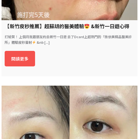
【新竹皮秒推薦】超蘇胡的醫美體驗
&新竹一日遊心得
打給賀！ 上個月我跟朋友約去新竹一日遊 去了Dcard上超熱門的「微依美精品醫美診
所」體驗皮秒雷射
&nb [...]
閱讀更多