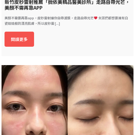
新竹皮秒雷射推薦「微依美精品醫美診所」走路自帶光芒，
美顏不需再靠APP
美顏不需要再靠app，皮秒雷射讓你自帶濾鏡，走路自帶光芒
女孩們都想要擁有白
瓷娃娃般的漂亮肌膚，所以皮秒雷 [...]
閱讀更多