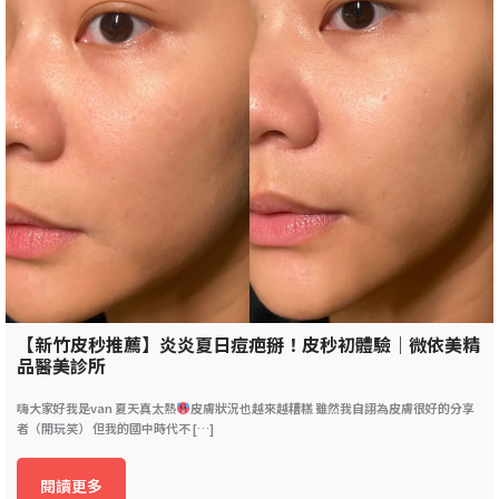
【新竹皮秒推薦】炎炎夏日痘疤掰！皮秒初體驗｜微依美精
品醫美診所
嗨大家好我是van 夏天真太熱
皮膚狀況也越來越糟糕 雖然我自詡為皮膚很好的分享
者（開玩笑） 但我的國中時代不 […]
閱讀更多