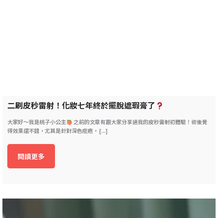
二刷皮秒雷射！化妝七年終於擺脫遮瑕膏了
大家好～我是桃子小公主
之前的文章有跟大家分享過我的皮秒雷射初體驗！術後覺
得效果還不錯，尤其是針對深色痘疤， [...]
閱讀更多