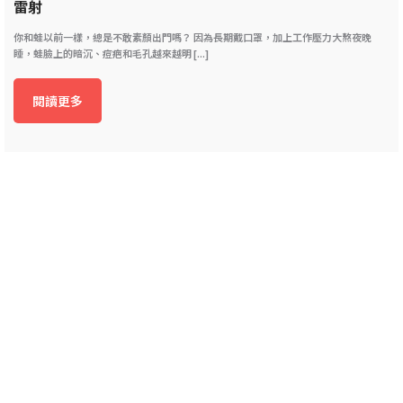
雷射
你和蛙以前一樣，總是不敢素顏出門嗎？ 因為長期戴口罩，加上工作壓力大熬夜晚
睡，蛙臉上的暗沉、痘疤和毛孔越來越明 [...]
閱讀更多