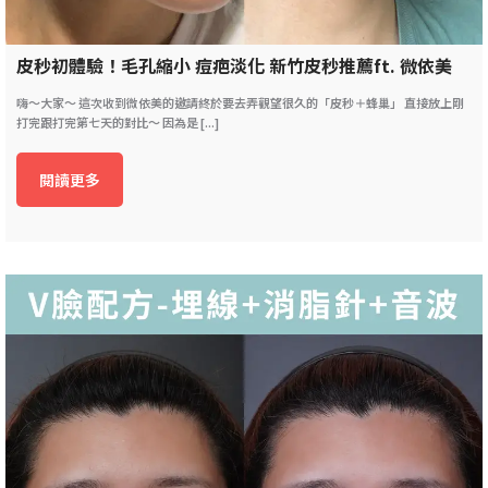
皮秒初體驗！毛孔縮小 痘疤淡化 新竹皮秒推薦ft. 微依美
嗨～大家～ 這次收到微依美的邀請終於要去弄觀望很久的「皮秒＋蜂巢」 直接放上剛
打完跟打完第七天的對比～ 因為是 [...]
閱讀更多