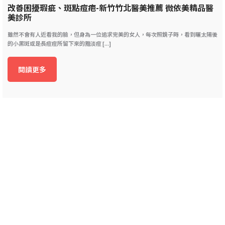
改善困擾瑕疵、斑點痘疤-新竹竹北醫美推薦 微依美精品醫
美診所
雖然不會有人近看我的臉，但身為一位追求完美的女人，每次照鏡子時，看到曬太陽後
的小黑斑或是長痘痘所留下來的黯淡痘 [...]
閱讀更多