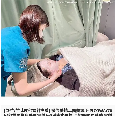
[新竹/竹北皮秒雷射推薦] 微依美精品醫美診所 PICOWAY超
皮秒雙層聚焦蜂巢雷射+超淨膚水飛梭 貴婦級服務體驗 雷射