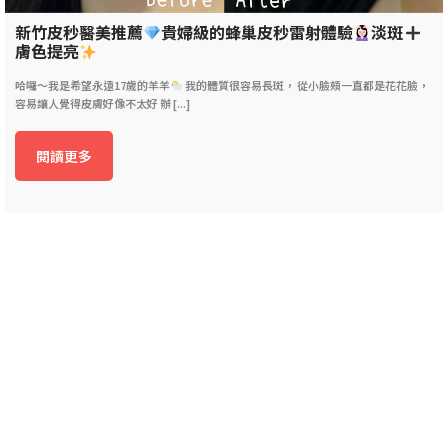
新竹皮秒醫美推薦
貴婦級的蜂巢皮秒雷射體驗
淡斑
膚色提亮
哈囉～我是希望永遠17歲的羊羊
我的體質很容易長斑， 從小臉頰一直都是花花臉，
容易讓人覺得皮膚好像不太好 辦 [...]
閱讀更多