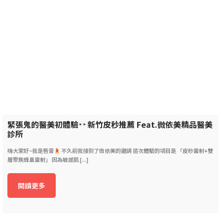
緊張鬼的醫美初體驗
新竹皮秒推薦 Feat.微依美精品醫美
診所
嗨大家好~我是唇膏
不久前我接到了微依美的邀請 這次體驗的項目是 「皮秒雷射+雙
層聚焦蜂巢雷射」 因為敏感肌 [...]
閱讀更多