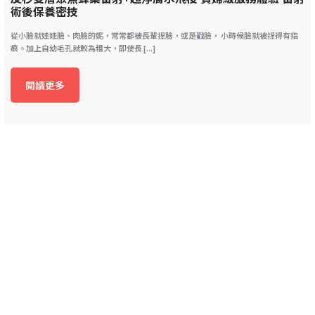
術後保養密技
從小臉就娃娃臉、肉臉的妮，常常都被長輩捏臉，或是戳臉， 小時候臉就被捏得有指
痕。加上自幼毛孔就較為粗大，即使長 [...]
閱讀更多