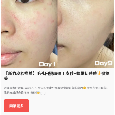
【新竹皮秒推薦】毛孔困擾請進！皮秒+蜂巢初體驗
微依
美
哈囉大家好我是Laura～～ 今天和大家分享我想嘗試好久的皮秒
大概在大二以前，
我的皮膚超會長痘痘+粉刺
[…]
閱讀更多