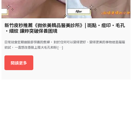
新竹皮秒推薦《微依美精品醫美診所》| 斑點•痘印•毛孔
•細紋 讓妳突破保養困境
日常就會定期做臉部保養的煮婦， 對於任何可以變得更好、變得更美的事物總是躍躍
欲試， 一直想改善臉上粗大毛孔和粉 […]
閱讀更多