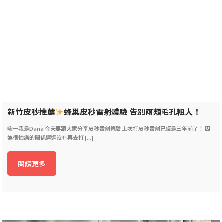
新竹皮秒推薦
蜂巢皮秒雷射體驗 告別兩頰毛孔粗大！
嗨一我是Dana 今天要跟大家分享皮秒雷射體驗 上次打皮秒雷射已經是三年前了！ 因
為很怕痛的關係遲遲沒有再去打 [...]
閱讀更多