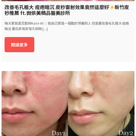
改善毛孔粗大 痘疤暗沉 皮秒雷射效果竟然這麼好
新竹皮
秒推薦 ft.微依美精品醫美診所
嗨大家我是王凱特Kate W
我自己算是一個勤於保養的人 但是要改善毛孔粗大 痘疤
暗沈 要花非常非常久的時 [...]
閱讀更多