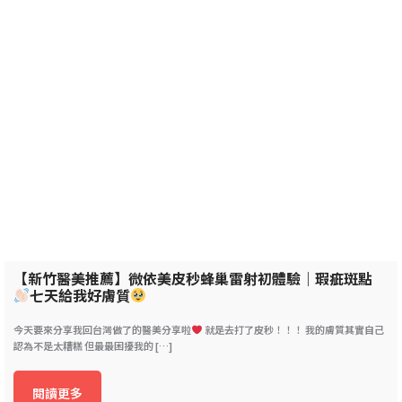
【新竹醫美推薦】微依美皮秒蜂巢雷射初體驗｜瑕疵斑點
七天給我好膚質
今天要來分享我回台灣做了的醫美分享啦
就是去打了皮秒！！！ 我的膚質其實自己
認為不是太糟糕 但最最困擾我的 […]
閱讀更多