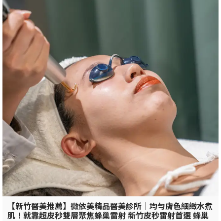
【新竹醫美推薦】微依美精品醫美診所｜均勻膚色細緻水煮
肌！就靠超皮秒雙層聚焦蜂巢雷射 新竹皮秒雷射首選 蜂巢