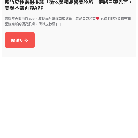
新竹皮秒雷射推薦「微依美精品醫美診所」走路自帶光芒，
美顏不需再靠APP
美顏不需要再靠app，皮秒雷射讓你自帶濾鏡，走路自帶光芒
女孩們都想要擁有白
瓷娃娃般的漂亮肌膚，所以皮秒雷 [...]
閱讀更多