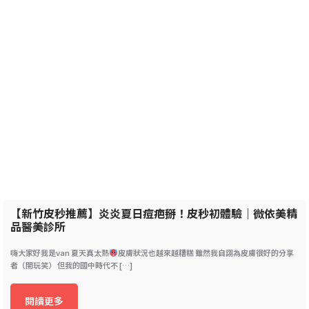
【新竹皮秒推薦】炎炎夏日痘疤掰！皮秒初體驗｜微依美精
品醫美診所
嗨大家好我是van 夏天真太熱
皮膚狀況也越來越糟糕 雖然我自詡為皮膚很好的分享
者（開玩笑） 但我的國中時代不 […]
閱讀更多