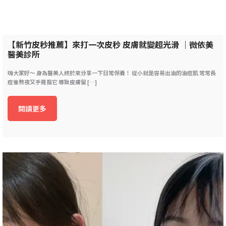
【新竹皮秒推薦】來打一次皮秒 皮膚就變超光滑 ｜微依美
醫美診所
嗨大家好～ 身為醫美人終於來分享一下日常保養！ 從小就是容易出油的油痘肌 常常長
痘後熬夜又手賤摳它 導致皮膚留 […]
閱讀更多