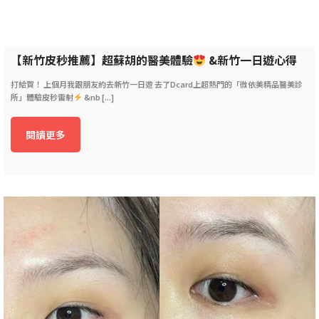
【新竹皮秒推薦】超蘇胡的醫美體驗
&新竹一日遊心得
打給賀！ 上個月我跟朋友約去新竹一日遊 去了Dcard上超熱門的「微依美精品醫美診
所」體驗皮秒雷射
&nb [...]
閱讀更多