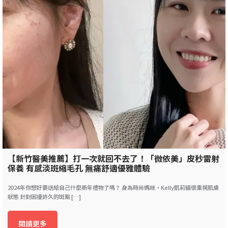
【新竹醫美推薦】打一次就回不去了！「微依美」皮秒雷射
保養 有感淡斑縮毛孔 無痛舒適優雅體驗
2024年你想好要送給自己什麼新年禮物了嗎？ 身為時尚媽咪，Kelly凱莉貓很重視肌膚
狀態 針對困擾許久的斑點 […]
閱讀更多