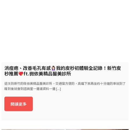
消痘疤、改善毛孔有感
我的皮秒初體驗全記錄！新竹皮
秒推薦
ft.微依美精品醫美診所
這次到新竹的微依美精品醫美診所，交通蠻方便的，高鐵下來再坐約十分鐘的車就到了
報到後就會到諮詢室一邊填資料一邊 [...]
閱讀更多