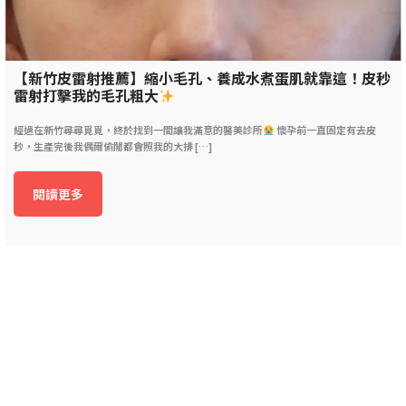
【新竹皮雷射推薦】縮小毛孔、養成水煮蛋肌就靠這！皮秒
雷射打擊我的毛孔粗大
經過在新竹尋尋覓覓，終於找到一間讓我滿意的醫美診所
懷孕前一直固定有去皮
秒，生產完後我偶爾偷閒都會照我的大排 […]
閱讀更多