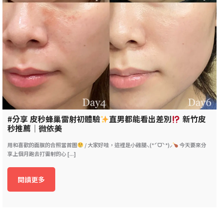
#分享 皮秒蜂巢雷射初體驗
直男都能看出差別
新竹皮
秒推薦｜微依美
用和喜歡的面膜的合照當首圖
/ 大家好哇，這裡是小雞腿⸜(*ˊᗜˋ*)⸝
今天要來分
享上個月跑去打雷射的心 [...]
閱讀更多