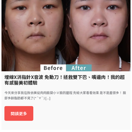
埋線X消指針X音波 免動刀！拯救雙下巴、嘴邊肉！我的超
有感醫美初體驗
今天來分享我在微依美從肉肉臉變小Ｖ臉的歷程 先給大家看看效果 是不是差很多！ 臉
部多餘脂肪都不見了(*´∀`) [...]
閱讀更多