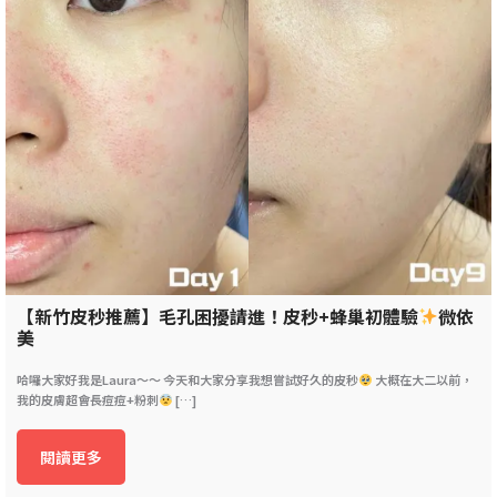
【新竹皮秒推薦】毛孔困擾請進！皮秒+蜂巢初體驗
微依
美
哈囉大家好我是Laura～～ 今天和大家分享我想嘗試好久的皮秒
大概在大二以前，
我的皮膚超會長痘痘+粉刺
[…]
閱讀更多