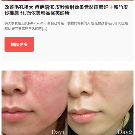
改善毛孔粗大 痘疤暗沉 皮秒雷射效果竟然這麼好
新竹皮
秒推薦 ft.微依美精品醫美診所
嗨大家我是王凱特Kate W
我自己算是一個勤於保養的人 但是要改善毛孔粗大 痘疤
暗沈 要花非常非常久的時 [...]
閱讀更多