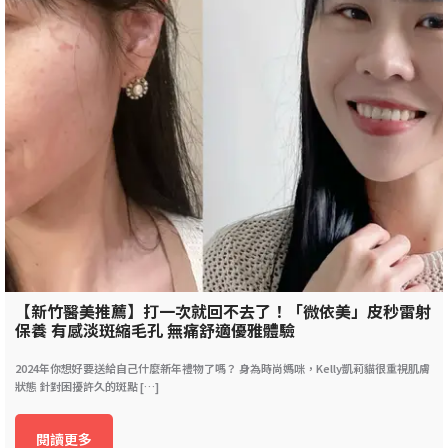
【新竹醫美推薦】打一次就回不去了！「微依美」皮秒雷射
保養 有感淡斑縮毛孔 無痛舒適優雅體驗
2024年你想好要送給自己什麼新年禮物了嗎？ 身為時尚媽咪，Kelly凱莉貓很重視肌膚
狀態 針對困擾許久的斑點 […]
閱讀更多