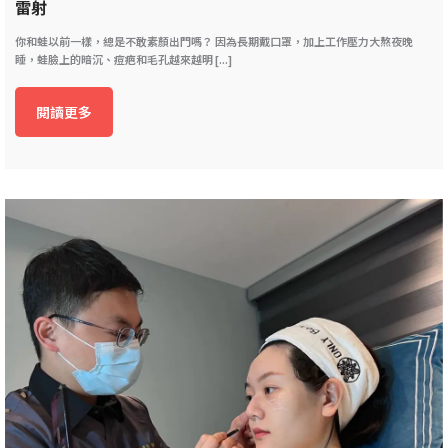
雷射
你和蛙以前一樣，總是不敢素顏出門嗎？ 因為長期戴口罩，加上工作壓力大熬夜晚
睡，蛙臉上的暗沉、痘疤和毛孔越來越明 [...]
閱讀更多