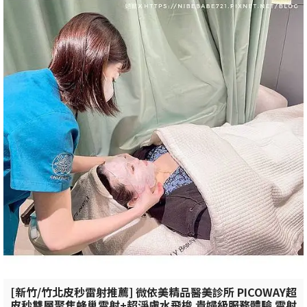
[新竹/竹北皮秒雷射推薦] 微依美精品醫美診所 PICOWAY超
皮秒雙層聚焦蜂巢雷射+超淨膚水飛梭 貴婦級服務體驗 雷射