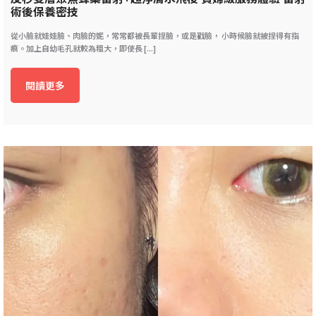
術後保養密技
從小臉就娃娃臉、肉臉的妮，常常都被長輩捏臉，或是戳臉， 小時候臉就被捏得有指
痕。加上自幼毛孔就較為粗大，即使長 [...]
閱讀更多