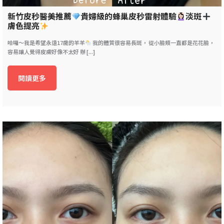
新竹皮秒醫美推薦
貴婦級的蜂巢皮秒雷射體驗
淡斑
膚色提亮
哈囉～我是希望永遠17歲的羊羊
我的體質很容易長斑， 從小臉頰一直都是花花臉，
容易讓人覺得皮膚好像不太好 辦 [...]
閱讀更多