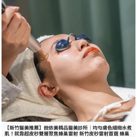
【新竹醫美推薦】微依美精品醫美診所｜均勻膚色細緻水煮
肌！就靠超皮秒雙層聚焦蜂巢雷射 新竹皮秒雷射首選 蜂巢