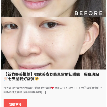
【新竹醫美推薦】微依美皮秒蜂巢雷射初體驗｜瑕疵斑點
七天給我好膚質
今天要來分享我回台灣做了的醫美分享啦
就是去打了皮秒！！！ 我的膚質其實自己
認為不是太糟糕 但最最困擾我的 […]
閱讀更多