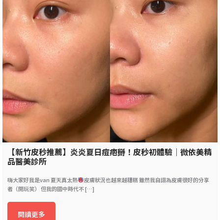
【新竹皮秒推薦】炎炎夏日痘疤掰！皮秒初體驗｜微依美精
品醫美診所
嗨大家好我是van 夏天真太熱
皮膚狀況也越來越糟糕 雖然我自詡為皮膚很好的分享
者（開玩笑） 但我的國中時代不 […]
閱讀更多