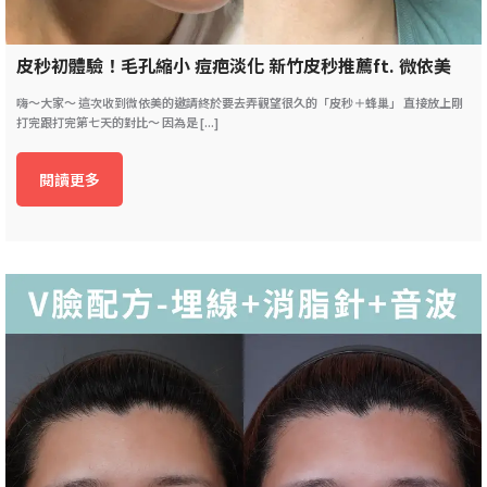
皮秒初體驗！毛孔縮小 痘疤淡化 新竹皮秒推薦ft. 微依美
嗨～大家～ 這次收到微依美的邀請終於要去弄觀望很久的「皮秒＋蜂巢」 直接放上剛
打完跟打完第七天的對比～ 因為是 [...]
閱讀更多