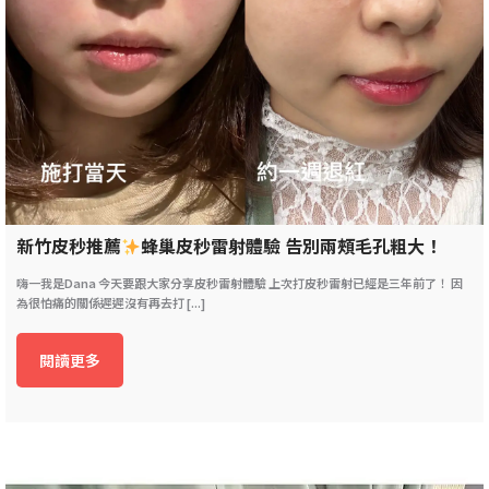
新竹皮秒推薦
蜂巢皮秒雷射體驗 告別兩頰毛孔粗大！
嗨一我是Dana 今天要跟大家分享皮秒雷射體驗 上次打皮秒雷射已經是三年前了！ 因
為很怕痛的關係遲遲沒有再去打 [...]
閱讀更多