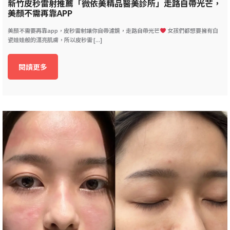
新竹皮秒雷射推薦「微依美精品醫美診所」走路自帶光芒，
美顏不需再靠APP
美顏不需要再靠app，皮秒雷射讓你自帶濾鏡，走路自帶光芒
女孩們都想要擁有白
瓷娃娃般的漂亮肌膚，所以皮秒雷 [...]
閱讀更多