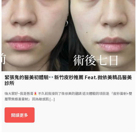
緊張鬼的醫美初體驗
新竹皮秒推薦 Feat.微依美精品醫美
診所
嗨大家好~我是唇膏
不久前我接到了微依美的邀請 這次體驗的項目是 「皮秒雷射+雙
層聚焦蜂巢雷射」 因為敏感肌 [...]
閱讀更多