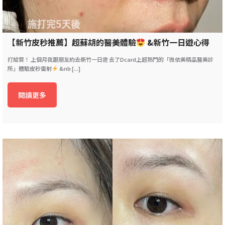
【新竹皮秒推薦】超蘇胡的醫美體驗
&新竹一日遊心得
打給賀！ 上個月我跟朋友約去新竹一日遊 去了Dcard上超熱門的「微依美精品醫美診
所」體驗皮秒雷射
&nb [...]
閱讀更多