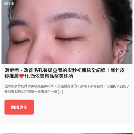
消痘疤、改善毛孔有感
我的皮秒初體驗全記錄！新竹皮
秒推薦
ft.微依美精品醫美診所
這次到新竹的微依美精品醫美診所，交通蠻方便的，高鐵下來再坐約十分鐘的車就到了
報到後就會到諮詢室一邊填資料一邊 [...]
閱讀更多