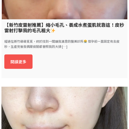
【新竹皮雷射推薦】縮小毛孔、養成水煮蛋肌就靠這！皮秒
雷射打擊我的毛孔粗大
經過在新竹尋尋覓覓，終於找到一間讓我滿意的醫美診所
懷孕前一直固定有去皮
秒，生產完後我偶爾偷閒都會照我的大排 […]
閱讀更多