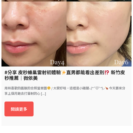
#分享 皮秒蜂巢雷射初體驗
直男都能看出差別
新竹皮
秒推薦｜微依美
用和喜歡的面膜的合照當首圖
/ 大家好哇，這裡是小雞腿⸜(*ˊᗜˋ*)⸝
今天要來分
享上個月跑去打雷射的心 [...]
閱讀更多