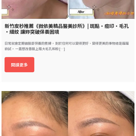
新竹皮秒推薦《微依美精品醫美診所》| 斑點•痘印•毛孔
•細紋 讓妳突破保養困境
日常就會定期做臉部保養的煮婦， 對於任何可以變得更好、變得更美的事物總是躍躍
欲試， 一直想改善臉上粗大毛孔和粉 […]
閱讀更多