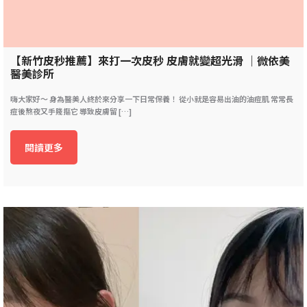
【新竹皮秒推薦】來打一次皮秒 皮膚就變超光滑 ｜微依美
醫美診所
嗨大家好～ 身為醫美人終於來分享一下日常保養！ 從小就是容易出油的油痘肌 常常長
痘後熬夜又手賤摳它 導致皮膚留 […]
閱讀更多