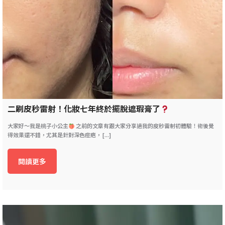
二刷皮秒雷射！化妝七年終於擺脫遮瑕膏了
大家好～我是桃子小公主
之前的文章有跟大家分享過我的皮秒雷射初體驗！術後覺
得效果還不錯，尤其是針對深色痘疤， [...]
閱讀更多