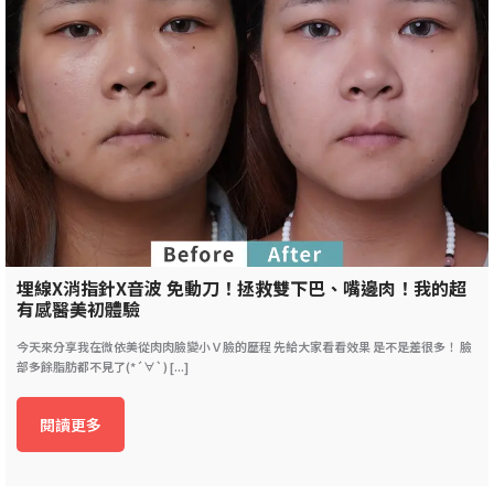
埋線X消指針X音波 免動刀！拯救雙下巴、嘴邊肉！我的超
有感醫美初體驗
今天來分享我在微依美從肉肉臉變小Ｖ臉的歷程 先給大家看看效果 是不是差很多！ 臉
部多餘脂肪都不見了(*´∀`) [...]
閱讀更多