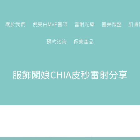
關於我們
倪旻白MVP醫師
雷射光療
醫美微整
肌膚
預約諮詢
保養產品
服飾闆娘CHIA皮秒雷射分享