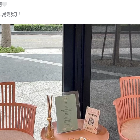
睛
非常親切！