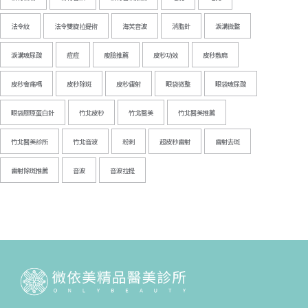
法令紋
法令雙旋拉提術
海芙音波
消脂針
淚溝微整
淚溝玻尿酸
痘痘
瘦臉推薦
皮秒功效
皮秒敷麻
皮秒會痛嗎
皮秒除斑
皮秒雷射
眼袋微整
眼袋玻尿酸
眼袋膠原蛋白針
竹北皮秒
竹北醫美
竹北醫美推薦
竹北醫美診所
竹北音波
粉刺
超皮秒雷射
雷射去斑
雷射除斑推薦
音波
音波拉提