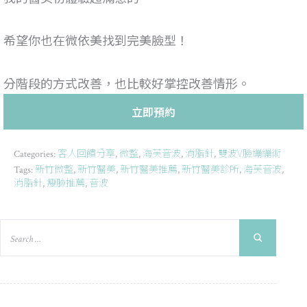
希望你也在微依美找到完美臉型！
分階段的方式改善，也比較好掌控改善情形。
立即預約
客人回饋分享
微整
海芙音波
消脂針
雙波V臉繃繃術
Categories:
,
,
,
,
新竹微整
新竹醫美
新竹醫美推薦
新竹醫美診所
海芙音波
Tags:
,
,
,
,
,
消脂針
瘦臉推薦
音波
,
,