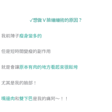
✓想做Ｖ臉繃繃術的原因？
我前陣子
瘦身蠻多的
但是短時間變瘦的副作用
就是會讓
原本有肉的地方看起來很鬆垮
尤其是我的臉部！
嘴邊肉
和
雙下巴
是我的痛阿～！！