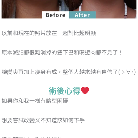
以前和現在的照片放在一起對比超明顯
原本減肥都很難消掉的雙下巴和嘴邊肉都不見了！
臉變尖再加上瘦身有成，
整個人越來越有自信了(ゝ∀･)
術後心得
如果你和我一樣有臉型困擾
想要嘗試改變又不知道該如何下手