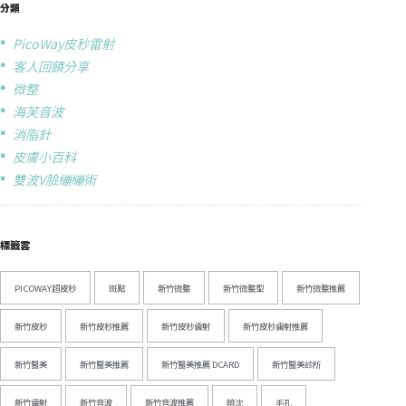
分類
PicoWay皮秒雷射
客人回饋分享
微整
海芙音波
消脂針
皮膚小百科
雙波V臉繃繃術
標籤雲
PICOWAY超皮秒
斑點
新竹微整
新竹微整型
新竹微整推薦
新竹皮秒
新竹皮秒推薦
新竹皮秒雷射
新竹皮秒雷射推薦
新竹醫美
新竹醫美推薦
新竹醫美推薦 DCARD
新竹醫美診所
新竹雷射
新竹音波
新竹音波推薦
暗沈
毛孔