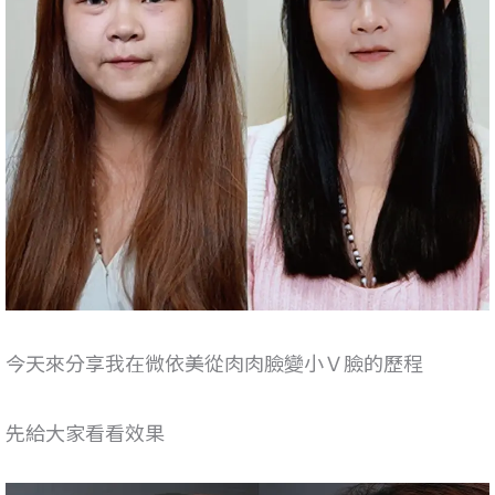
今天來分享我在微依美從肉肉臉變小Ｖ臉的歷程
先給大家看看效果