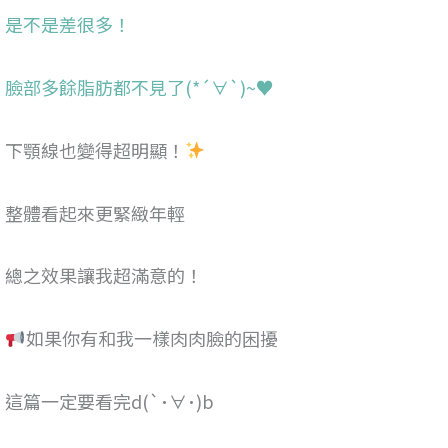
是不是差很多！
臉部多餘脂肪都不見了(*´∀`)~♥
下顎線也變得超明顯！
整體看起來更緊緻年輕
總之效果讓我超滿意的！
如果你有和我一樣肉肉臉的困擾
這篇一定要看完d(`･∀･)b