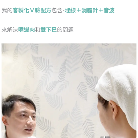
我的
客製化Ｖ臉配方
包含-
埋線＋消脂針＋音波
來解決
嘴邊肉
和
雙下巴
的問題