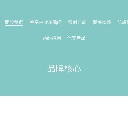
關於我們
倪旻白MVP醫師
雷射光療
醫美微整
肌膚
預約諮詢
保養產品
品牌核心