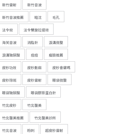
新竹雷射
新竹音波
新竹音波推薦
暗沈
毛孔
法令紋
法令雙旋拉提術
海芙音波
消脂針
淚溝微整
淚溝玻尿酸
痘痘
瘦臉推薦
皮秒功效
皮秒敷麻
皮秒會痛嗎
皮秒除斑
皮秒雷射
眼袋微整
眼袋玻尿酸
眼袋膠原蛋白針
竹北皮秒
竹北醫美
竹北醫美推薦
竹北醫美診所
竹北音波
粉刺
超皮秒雷射