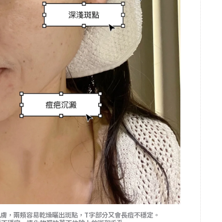
合肌膚，兩頰容易乾燥曬出斑點，T字部分又會長痘不穩定。