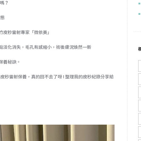
了嗎
？
狀態
竹皮秒雷射專家「微依美」
點淡化消失，毛孔有感縮小，術後膚況煥然一新
保養秘訣。
的皮秒雷射保養，真的回不去了呀 ! 整理我的皮秒紀錄分享給