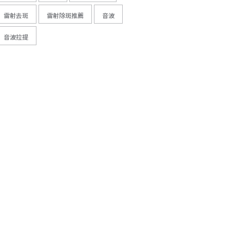
雷射去斑
雷射除斑推薦
音波
音波拉提