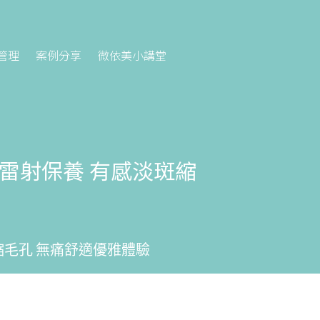
管理
案例分享
微依美小講堂
雷射保養 有感淡斑縮
毛孔 無痛舒適優雅體驗