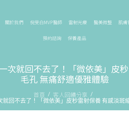
關於我們
倪旻白MVP醫師
雷射光療
醫美微整
肌膚
預約諮詢
保養產品
一次就回不去了！「微依美」皮秒
毛孔 無痛舒適優雅體驗
首頁
客人回饋分享
次就回不去了！「微依美」皮秒雷射保養 有感淡斑縮