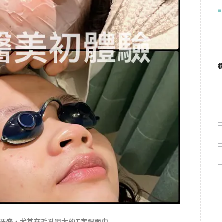
旺盛，
尤其在毛孔粗大的T字跟面中