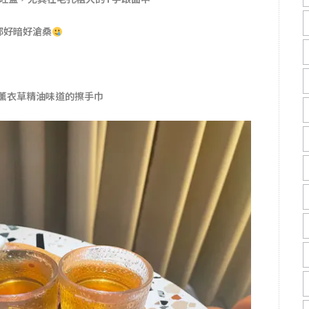
都好暗好滄桑
薰衣草精油味道的擦手巾