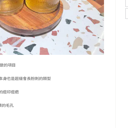
要做的項目
本身也是超級會長粉刺的類型
的痘印痘疤
顯的毛孔