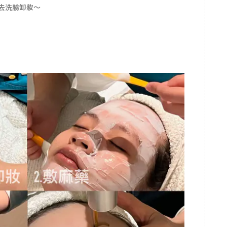
去洗臉卸妝～