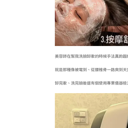
美容師在幫我洗臉卸妝的時候手法
真的超
就是那種像被電
到、從腰椎骨一路爽到天
卸完妝、洗完臉後還有個使用專業儀器檢