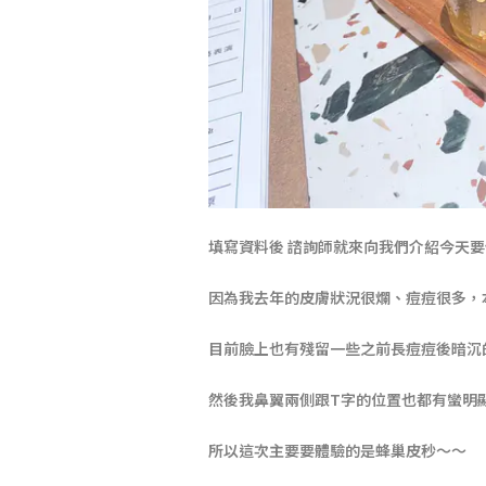
填寫資料後 諮詢師就來向我們介紹今天
因為我去年的皮膚狀況很爛、痘痘很多，
目前臉上也有殘留一些之前長痘痘後暗沉
然後我鼻翼兩側跟T字的位置也都有蠻明
所以這次主要要體驗的是蜂巢皮秒～～