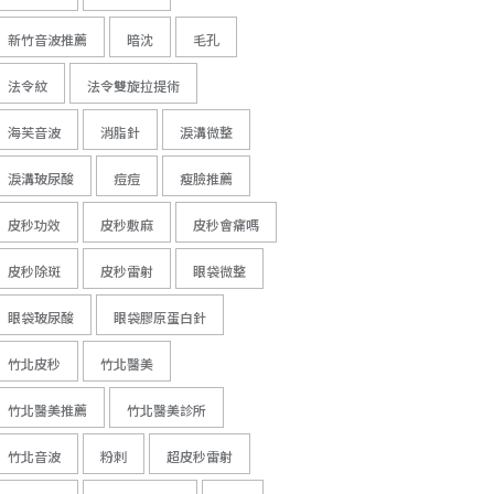
新竹音波推薦
暗沈
毛孔
法令紋
法令雙旋拉提術
海芙音波
消脂針
淚溝微整
淚溝玻尿酸
痘痘
瘦臉推薦
皮秒功效
皮秒敷麻
皮秒會痛嗎
皮秒除斑
皮秒雷射
眼袋微整
眼袋玻尿酸
眼袋膠原蛋白針
竹北皮秒
竹北醫美
竹北醫美推薦
竹北醫美診所
竹北音波
粉刺
超皮秒雷射