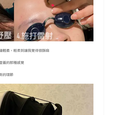
級輕柔
，
輕柔到讓我覺得很酥麻
靈蓋的那種感覺
測的環節