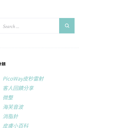
分類
PicoWay皮秒雷射
客人回饋分享
微整
海芙音波
消脂針
皮膚小百科