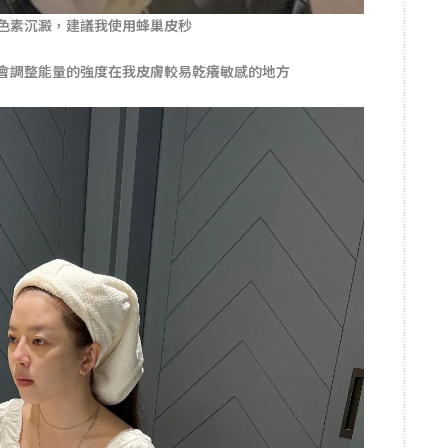
點色素沉澱，建議我使用蜂巢皮秒
會調整能量的強度在我皮膚較易乾癢敏感的地方