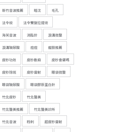
新竹音波推薦
暗沈
毛孔
法令紋
法令雙旋拉提術
海芙音波
消脂針
淚溝微整
淚溝玻尿酸
痘痘
瘦臉推薦
皮秒功效
皮秒敷麻
皮秒會痛嗎
皮秒除斑
皮秒雷射
眼袋微整
眼袋玻尿酸
眼袋膠原蛋白針
竹北皮秒
竹北醫美
竹北醫美推薦
竹北醫美診所
竹北音波
粉刺
超皮秒雷射