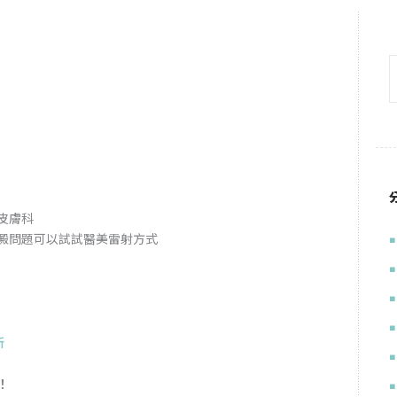
皮膚科
澱問題可以試試醫美雷射方式
所
！