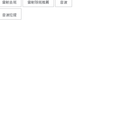
雷射去斑
雷射除斑推薦
音波
音波拉提