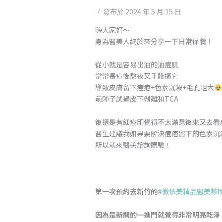
2024 年 5 月 15 日
發布於
嗨大家好～
身為醫美人終於來分享一下日常保養！
從小就是容易出油的油痘肌
常常長痘後熬夜又手賤摳它
導致皮膚留下痘疤+色素沉澱+毛孔粗大
前陣子試過皮下剝離和TCA
後還是有紅痘印覺得不太滿意後來又去看
醫生建議我如果要解決痘疤留下的色素沉
所以就來醫美諮詢體驗！
第一次預約去新竹的
#微依美精品醫美診
因為是新開的一進門就覺得非常明亮乾淨