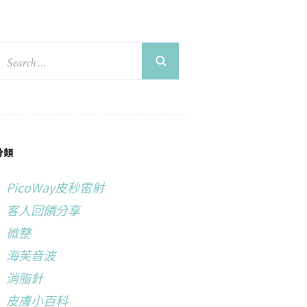
分類
PicoWay皮秒雷射
客人回饋分享
微整
海芙音波
消脂針
皮膚小百科