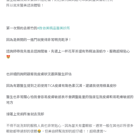
所以就來醫美諮詢體驗！
第一次預約去新竹的
#微依美精品醫美診所
因為是新開的一進門就覺得非常明亮乾淨！
諮詢師帶我先進去諮詢間後，先遞上一杯花草茶還有熱精油濕紙巾，服務超級貼心
也詳細的詢問觀察我皮膚狀況跟與醫生評估
因為有跟醫生提到之前使用TCA皮膚有點色素沉澱，建議我使用蜂巢皮秒
醫生也非常關心怕我會容易皮膚敏感表示會調整能量的強度在我皮膚較易乾癢敏感的
地方
接著上完廁所後就去洗卸
不得不說洗卸的服務人員也非常貼心，因為當天有畫眼妝，通常一般在其他診所很多
眼妝都帶過卸的很髒
，但美容師幫我卸的超仔細！！超級讚賞～