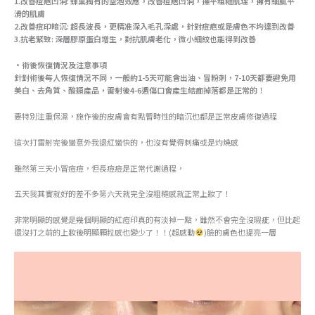
1.改善痘疤凹洞: 蜂巢獨有的空泡效應，改善痘疤凹洞，撫平粗糙肌理，擁有細膩平
滑的肌膚
2.改善痘印暗沉: 超長波長，更精准深入毛孔深處，針對痘疤或是膚色不均達到改善
3.抗老緊致: 深層膠原蛋白增生，對抗肌膚老化，微小細紋也能得到改善
·術後恢復情況及注意事項
針對術後每人恢復情況不同，一般約1-5天可能會出油、冒粉刺，7-10天都要避免用
美白、去角質、酸類產品，雷射後4-6週傷口會產生結痂掉落都是正常的！
要特別注重保濕，施作後的皮膚會有點暫時性的暗沉也都是正常皮膚修復過程
這次打雷射完後蠻意外我退紅蠻快的，也沒有覺得刺痛或是灼燒感
雖然第三天小冒痘痘，但長痘痘是正常代謝過程，
五天我其實就好的差不多第六天就完全沒粗糙感就正常上妝了！
非常明顯的感覺是幾個明顯的紅痘印真的有淡掉一點，雖然不會完全沒瑕疵，但比起
還沒打之前的上妝後明顯顆粒感也變少了！！(超感動
)臉的膚色也提亮一層