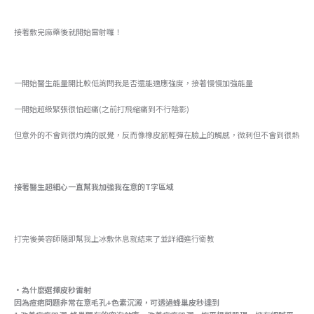
接著敷完麻藥後就開始雷射囉！
一開始醫生能量開比較低詢問我是否還能適應強度，接著慢慢加強能量
一開始超級緊張很怕超痛(之前打飛縮痛到不行陰影)
但意外的不會到很灼燒的感覺，反而像橡皮筋輕彈在臉上的觸感，微刺但不會到很熱
接著醫生超細心一直幫我加強我在意的T字區域
打完後美容師隨即幫我上冰敷休息就結束了並詳細進行衛教
·為什麼選擇皮秒雷射
因為痘疤問題非常在意毛孔+色素沉澱，可透過蜂巢皮秒達到