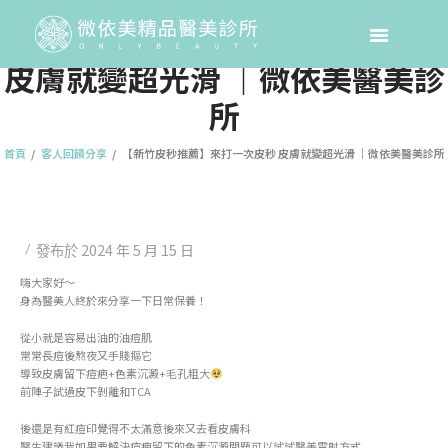
【新竹皮秒推薦】來打一次皮秒
皮膚就變超光滑 ｜微依美醫美診
所
首頁
客人回饋分享
【新竹皮秒推薦】來打一次皮秒 皮膚就變超光滑 ｜微依美醫美診所
2024 年 5 月 15 日
發布於
嗨大家好～
身為醫美人終於來分享一下日常保養！
從小就是容易出油的油痘肌
常常長痘後熬夜又手賤摳它
導致皮膚留下痘疤+色素沉澱+毛孔粗大
前陣子試過皮下剝離和TCA
後還是有紅痘印覺得不太滿意後來又去看皮膚科
醫生建議我如果要解決痘疤留下的色素沉澱問題可以試試醫美雷射方式