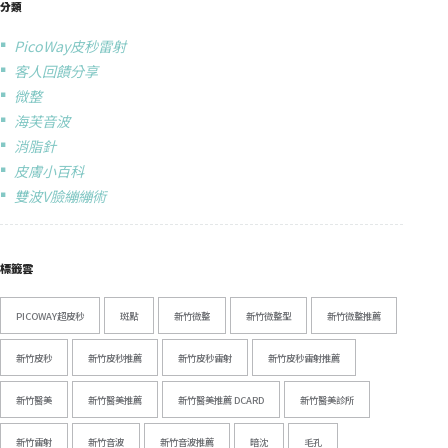
分類
PicoWay皮秒雷射
客人回饋分享
微整
海芙音波
消脂針
皮膚小百科
雙波V臉繃繃術
標籤雲
PICOWAY超皮秒
斑點
新竹微整
新竹微整型
新竹微整推薦
新竹皮秒
新竹皮秒推薦
新竹皮秒雷射
新竹皮秒雷射推薦
新竹醫美
新竹醫美推薦
新竹醫美推薦 DCARD
新竹醫美診所
新竹雷射
新竹音波
新竹音波推薦
暗沈
毛孔