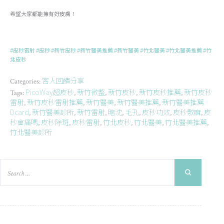
希望大家都能擁有好皮膚！
#皮秒雷射
#皮秒
#新竹皮秒
#新竹醫美推薦
#新竹醫美
#竹北醫美
#竹北醫美推薦
#竹
北皮秒
客人回饋分享
Categories:
PicoWay超皮秒
新竹微整
新竹皮秒
新竹皮秒推薦
新竹皮秒
Tags:
,
,
,
,
雷射
新竹皮秒雷射推薦
新竹醫美
新竹醫美推薦
新竹醫美推薦
,
,
,
,
Dcard
新竹醫美診所
新竹雷射
暗沈
毛孔
皮秒功效
皮秒敷麻
皮
,
,
,
,
,
,
,
秒會痛嗎
皮秒除斑
皮秒雷射
竹北皮秒
竹北醫美
竹北醫美推薦
,
,
,
,
,
,
竹北醫美診所