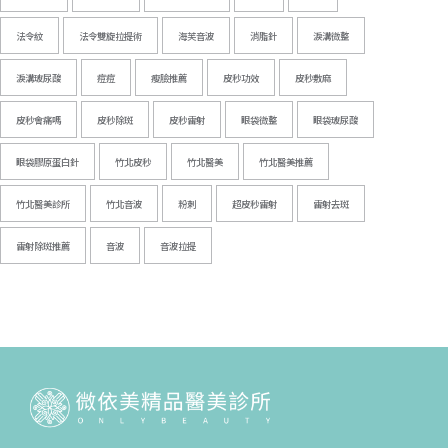
法令紋
法令雙旋拉提術
海芙音波
消脂針
淚溝微整
淚溝玻尿酸
痘痘
瘦臉推薦
皮秒功效
皮秒敷麻
皮秒會痛嗎
皮秒除斑
皮秒雷射
眼袋微整
眼袋玻尿酸
眼袋膠原蛋白針
竹北皮秒
竹北醫美
竹北醫美推薦
竹北醫美診所
竹北音波
粉刺
超皮秒雷射
雷射去斑
雷射除斑推薦
音波
音波拉提