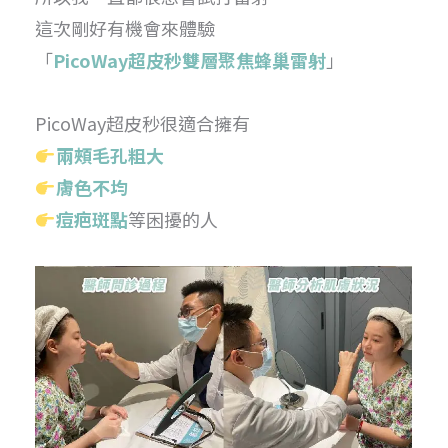
這次剛好有機會來體驗
「
PicoWay超皮秒雙層聚焦蜂巢雷射
」
PicoWay超皮秒很適合擁有
兩頰毛孔粗大
膚色不均
痘疤斑點
等困擾的人