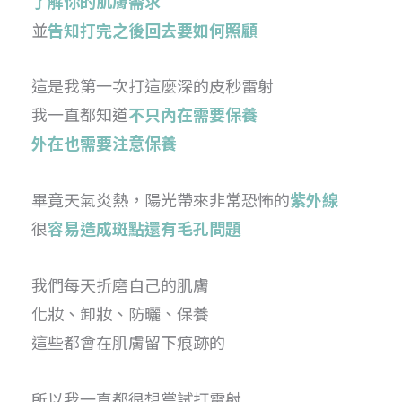
了解你的肌膚需求
並
告知打完之後回去要如何照顧
這是我第一次打這麼深的皮秒雷射
我一直都知道
不只內在需要保養
外在也需要注意保養
畢竟天氣炎熱，陽光帶來非常恐怖的
紫外線
很
容易造成斑點還有毛孔問題
我們每天折磨自己的肌膚
化妝、卸妝、防曬、保養
這些都會在肌膚留下痕跡的
所以我一直都很想嘗試打雷射