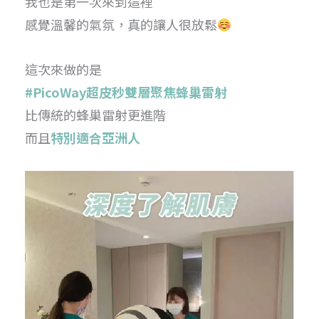
我也是第一次來到這裡
感覺溫馨的氣氛，真的讓人很放鬆
這次來做的是
#PicoWay超皮秒雙層聚焦蜂巢雷射
比傳統的蜂巢雷射更進階
而且
特別適合亞洲人